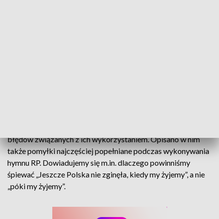
wykonywania lub odtwarzania hymnu państwowego.
Mężczyźni w ubraniach cywilnych powinni zdjąć nakrycia
głowy. Osoby w umundurowaniu obejmującym nakrycie
głowy, niebędące w zorganizowanej grupie – oddają honory
przez salutowanie. Należy też zwrócić uwagę na poprawny
tekst naszego hymnu.
Przed Świętem Niepodległości MSWIA opublikowało
miniprzewodnik, będący kompendium wiedzy o symbolach
narodowych. Publikacja wyjaśnia, jak prawidłowo
postępować z symbolami narodowymi oraz jak unikać
błędów związanych z ich wykorzystaniem. Opisano w nim
także pomyłki najczęściej popełniane podczas wykonywania
hymnu RP. Dowiadujemy się m.in. dlaczego powinniśmy
śpiewać „Jeszcze Polska nie zginęła, kiedy my żyjemy”, a nie
„póki my żyjemy”.