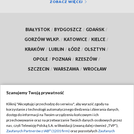
ZOBACZ WIĘCEJ
BIAŁYSTOK
/
BYDGOSZCZ
/
GDAŃSK
/
GORZÓW WLKP.
/
KATOWICE
/
KIELCE
/
KRAKÓW
/
LUBLIN
/
ŁÓDŹ
/
OLSZTYN
/
OPOLE
/
POZNAŃ
/
RZESZÓW
/
SZCZECIN
/
WARSZAWA
/
WROCŁAW
Szanujemy Twoją prywatność
Dołącz do nas:
Kliknij "Akceptuję i przechodzę do serwisu", aby wyrazić zgody na
korzystanie z technologii automatycznego śledzenia i zbierania danych,
TVP
dostęp do informacji na Twoim urządzeniu końcowym i ich
Abonament TVP
przechowywanie oraz na przetwarzanie Twoich danych osobowych przez
Regulamin TVP
nas, czyli Telewizję Polską S.A. w likwidacji (zwaną dalej również „TVP”),
Emisja w TVP
Zaufanych Partnerów z IAB* (1201 firm)
oraz pozostałych
Zaufanych
Polityka prywatności