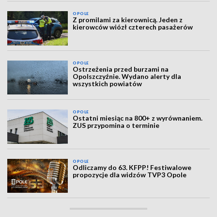
OPOLE
Z promilami za kierownicą. Jeden z
kierowców wiózł czterech pasażerów
OPOLE
Ostrzeżenia przed burzami na
Opolszczyźnie. Wydano alerty dla
wszystkich powiatów
OPOLE
Ostatni miesiąc na 800+ z wyrównaniem.
ZUS przypomina o terminie
OPOLE
Odliczamy do 63. KFPP! Festiwalowe
propozycje dla widzów TVP3 Opole