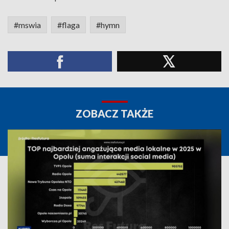
#mswia
#flaga
#hymn
ZOBACZ TAKŻE