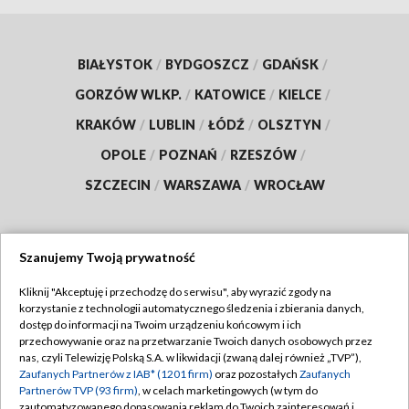
BIAŁYSTOK
/
BYDGOSZCZ
/
GDAŃSK
/
GORZÓW WLKP.
/
KATOWICE
/
KIELCE
/
KRAKÓW
/
LUBLIN
/
ŁÓDŹ
/
OLSZTYN
/
OPOLE
/
POZNAŃ
/
RZESZÓW
/
SZCZECIN
/
WARSZAWA
/
WROCŁAW
Szanujemy Twoją prywatność
Dołącz do nas:
Kliknij "Akceptuję i przechodzę do serwisu", aby wyrazić zgody na
korzystanie z technologii automatycznego śledzenia i zbierania danych,
TVP
dostęp do informacji na Twoim urządzeniu końcowym i ich
Abonament TVP
przechowywanie oraz na przetwarzanie Twoich danych osobowych przez
Regulamin TVP
nas, czyli Telewizję Polską S.A. w likwidacji (zwaną dalej również „TVP”),
Emisja w TVP
Zaufanych Partnerów z IAB* (1201 firm)
oraz pozostałych
Zaufanych
Polityka prywatności
Partnerów TVP (93 firm)
, w celach marketingowych (w tym do
Centrum informacji TVP
Moje zgody
zautomatyzowanego dopasowania reklam do Twoich zainteresowań i