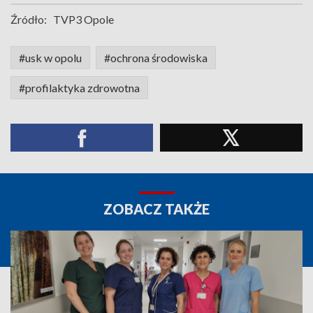
Źródło:
TVP3 Opole
#usk w opolu
#ochrona środowiska
#profilaktyka zdrowotna
ZOBACZ TAKŻE