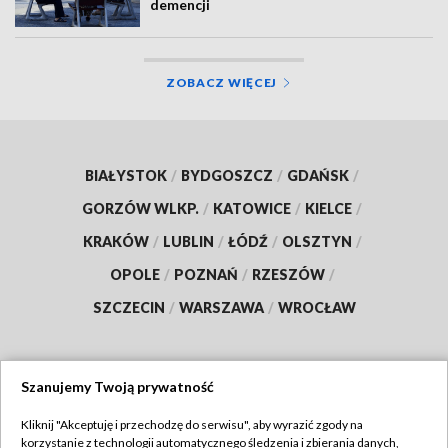
demencji
ZOBACZ WIĘCEJ
BIAŁYSTOK
/
BYDGOSZCZ
/
GDAŃSK
/
GORZÓW WLKP.
/
KATOWICE
/
KIELCE
/
KRAKÓW
/
LUBLIN
/
ŁÓDŹ
/
OLSZTYN
/
OPOLE
/
POZNAŃ
/
RZESZÓW
/
SZCZECIN
/
WARSZAWA
/
WROCŁAW
Szanujemy Twoją prywatność
Dołącz do nas:
Kliknij "Akceptuję i przechodzę do serwisu", aby wyrazić zgody na
korzystanie z technologii automatycznego śledzenia i zbierania danych,
TVP