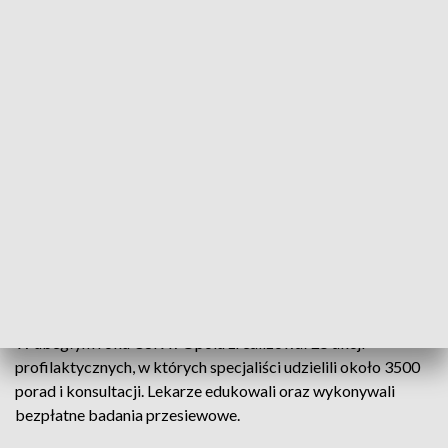
energetycznej szpitala.
- W planie są również m.in.
termomodernizacja, montaż paneli
fotowoltaicznych i pomp ciepła oraz
stworzenie systemu magazynowania
- mówi prof. Plutecki.
Oprócz wyróżnienia za ochronę środowiska, placówka zajęła
również piąte miejsce w kategorii „Profilaktyka i
popularyzacja zdrowego stylu życia”.
W ubegłym roku USK w Opolu zrealizował 25 akcji
profilaktycznych, w których specjaliści udzielili około 3500
porad i konsultacji. Lekarze edukowali oraz wykonywali
bezpłatne badania przesiewowe.