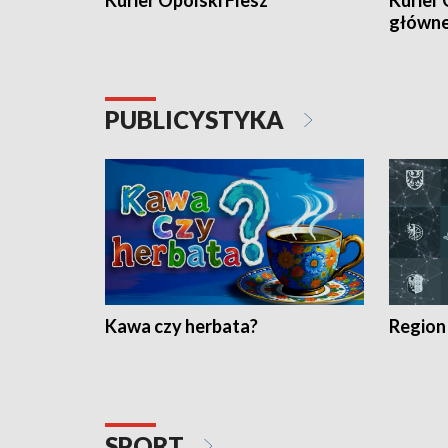
Kurier Opolski Flesz
Kurier 
główn
PUBLICYSTYKA
Kawa czy herbata?
Region
SPORT