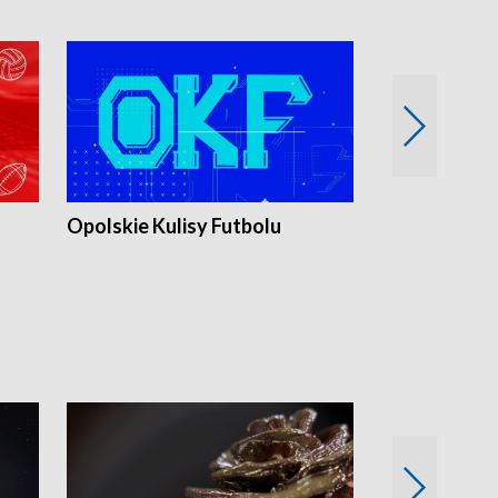
Opolskie Kulisy Futbolu
Złote chwile
sportu