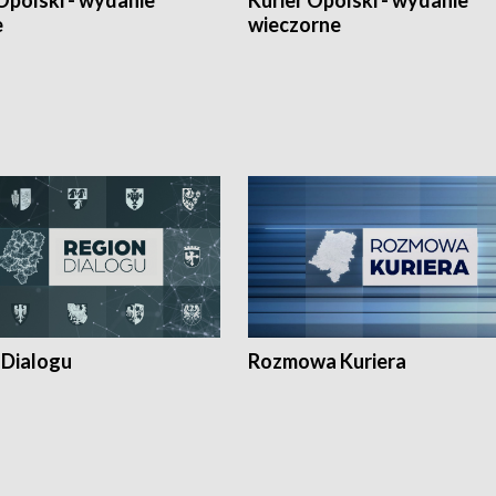
Opolski - wydanie
Kurier Opolski - wydanie
e
wieczorne
 Dialogu
Rozmowa Kuriera