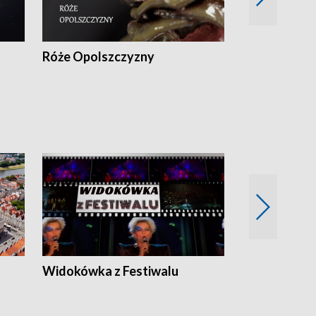
Róże Opolszczyzny
Czas report
Widokówka z Festiwalu
Strefa Kultu