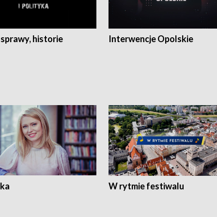
 sprawy, historie
Interwencje Opolskie
ka
W rytmie festiwalu