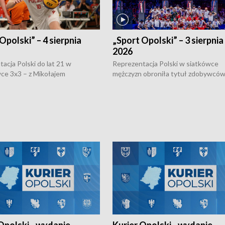
Opolski” – 4 sierpnia
„Sport Opolski” – 3 sierpnia
2026
acja Polski do lat 21 w
Reprezentacja Polski w siatkówce
ce 3x3 – z Mikołajem
mężczyzn obroniła tytuł zdobywców 
kiem z opolskiego AZS-u w
Narodów. W finale pokonali Amery
- wygrała dwa z trzech turniejów
po tie-breaku. W meczu nie zabrakł
Ligi Narodów. Rywalizacja
opolskich wątków.
ę w węgierskim Szolnok.