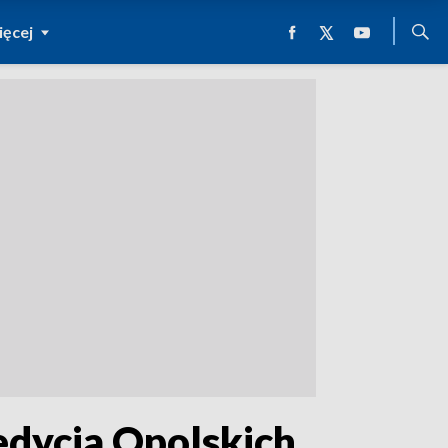
ęcej
 edycja Opolskich