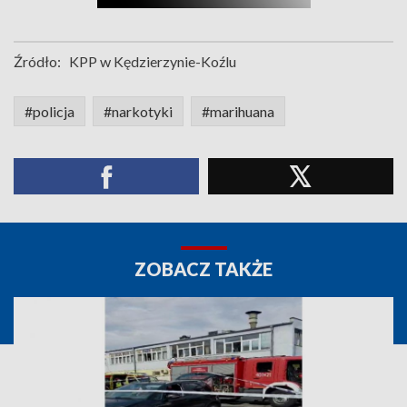
Źródło:
KPP w Kędzierzynie-Koźlu
#policja
#narkotyki
#marihuana
ZOBACZ TAKŻE