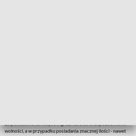
Podjęli interwencję i wylegitymowali obecne na miejscu
osoby.
Mężczyźni twierdzili, że spotkali się, by
wspólnie tworzyć muzykę i nie posiadają
przy sobie żadnych środków odurzających
- relacjonuje mł. asp. Klaudia Tokarczyk z KPP w
Kędzierzynie-Koźlu.
Nagle jeden z mężczyzn zaczął zachowywać się wyraźnie
nerwowo, co zwróciło uwagę policjantów. Podczas dalszych
czynności ich przypuszczenia się potwierdziły. Przy 19-latku
ujawniono środki odurzające. Badanie wykazało, że była to
marihuana. Młody mężczyzna został zatrzymany.
Za posiadanie narkotyków grozi kara do 3 lat pozbawienia
wolności, a w przypadku posiadania znacznej ilości - nawet