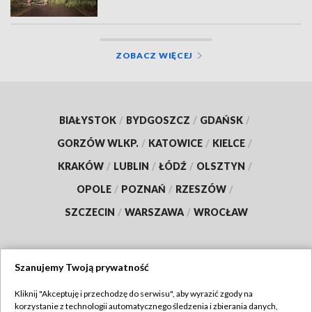
ZOBACZ WIĘCEJ
BIAŁYSTOK
/
BYDGOSZCZ
/
GDAŃSK
/
GORZÓW WLKP.
/
KATOWICE
/
KIELCE
/
KRAKÓW
/
LUBLIN
/
ŁÓDŹ
/
OLSZTYN
/
OPOLE
/
POZNAŃ
/
RZESZÓW
/
SZCZECIN
/
WARSZAWA
/
WROCŁAW
Szanujemy Twoją prywatność
Dołącz do nas:
Kliknij "Akceptuję i przechodzę do serwisu", aby wyrazić zgody na
korzystanie z technologii automatycznego śledzenia i zbierania danych,
TVP