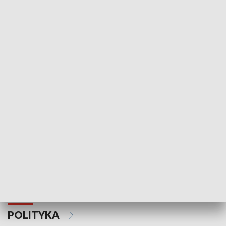
Wejściówka
Zakładka
MNIEJSZOŚCI
Schlesien Journal
POLITYKA