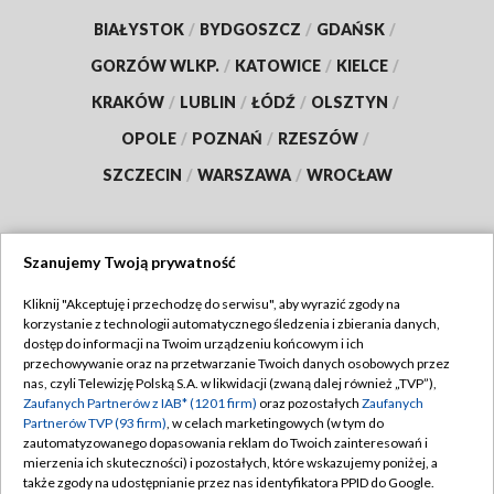
BIAŁYSTOK
/
BYDGOSZCZ
/
GDAŃSK
/
GORZÓW WLKP.
/
KATOWICE
/
KIELCE
/
KRAKÓW
/
LUBLIN
/
ŁÓDŹ
/
OLSZTYN
/
OPOLE
/
POZNAŃ
/
RZESZÓW
/
SZCZECIN
/
WARSZAWA
/
WROCŁAW
Szanujemy Twoją prywatność
Dołącz do nas:
Kliknij "Akceptuję i przechodzę do serwisu", aby wyrazić zgody na
korzystanie z technologii automatycznego śledzenia i zbierania danych,
TVP
dostęp do informacji na Twoim urządzeniu końcowym i ich
Abonament TVP
przechowywanie oraz na przetwarzanie Twoich danych osobowych przez
Regulamin TVP
nas, czyli Telewizję Polską S.A. w likwidacji (zwaną dalej również „TVP”),
Emisja w TVP
Zaufanych Partnerów z IAB* (1201 firm)
oraz pozostałych
Zaufanych
Polityka prywatności
Partnerów TVP (93 firm)
, w celach marketingowych (w tym do
Centrum informacji TVP
Moje zgody
zautomatyzowanego dopasowania reklam do Twoich zainteresowań i
mierzenia ich skuteczności) i pozostałych, które wskazujemy poniżej, a
Naziemna Telewizja Cyfrowa
Pomoc
także zgody na udostępnianie przez nas identyfikatora PPID do Google.