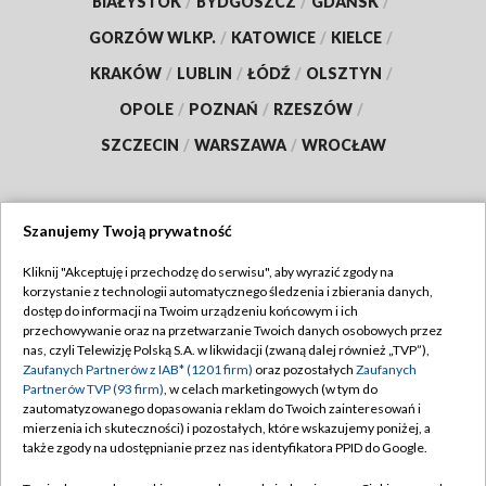
BIAŁYSTOK
/
BYDGOSZCZ
/
GDAŃSK
/
GORZÓW WLKP.
/
KATOWICE
/
KIELCE
/
KRAKÓW
/
LUBLIN
/
ŁÓDŹ
/
OLSZTYN
/
OPOLE
/
POZNAŃ
/
RZESZÓW
/
SZCZECIN
/
WARSZAWA
/
WROCŁAW
Szanujemy Twoją prywatność
Dołącz do nas:
Kliknij "Akceptuję i przechodzę do serwisu", aby wyrazić zgody na
korzystanie z technologii automatycznego śledzenia i zbierania danych,
TVP
dostęp do informacji na Twoim urządzeniu końcowym i ich
Abonament TVP
przechowywanie oraz na przetwarzanie Twoich danych osobowych przez
Regulamin TVP
nas, czyli Telewizję Polską S.A. w likwidacji (zwaną dalej również „TVP”),
Emisja w TVP
Zaufanych Partnerów z IAB* (1201 firm)
oraz pozostałych
Zaufanych
Polityka prywatności
Partnerów TVP (93 firm)
, w celach marketingowych (w tym do
Centrum informacji TVP
Moje zgody
zautomatyzowanego dopasowania reklam do Twoich zainteresowań i
mierzenia ich skuteczności) i pozostałych, które wskazujemy poniżej, a
Naziemna Telewizja Cyfrowa
Pomoc
także zgody na udostępnianie przez nas identyfikatora PPID do Google.
Sklep TVP
Biuro reklamy