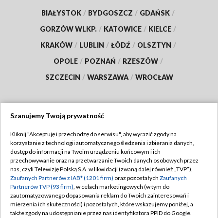
BIAŁYSTOK
/
BYDGOSZCZ
/
GDAŃSK
/
GORZÓW WLKP.
/
KATOWICE
/
KIELCE
/
KRAKÓW
/
LUBLIN
/
ŁÓDŹ
/
OLSZTYN
/
OPOLE
/
POZNAŃ
/
RZESZÓW
/
SZCZECIN
/
WARSZAWA
/
WROCŁAW
Szanujemy Twoją prywatność
Dołącz do nas:
Kliknij "Akceptuję i przechodzę do serwisu", aby wyrazić zgody na
korzystanie z technologii automatycznego śledzenia i zbierania danych,
TVP
dostęp do informacji na Twoim urządzeniu końcowym i ich
Abonament TVP
przechowywanie oraz na przetwarzanie Twoich danych osobowych przez
Regulamin TVP
nas, czyli Telewizję Polską S.A. w likwidacji (zwaną dalej również „TVP”),
Emisja w TVP
Zaufanych Partnerów z IAB* (1201 firm)
oraz pozostałych
Zaufanych
Polityka prywatności
Partnerów TVP (93 firm)
, w celach marketingowych (w tym do
Centrum informacji TVP
Moje zgody
zautomatyzowanego dopasowania reklam do Twoich zainteresowań i
mierzenia ich skuteczności) i pozostałych, które wskazujemy poniżej, a
Naziemna Telewizja Cyfrowa
Pomoc
także zgody na udostępnianie przez nas identyfikatora PPID do Google.