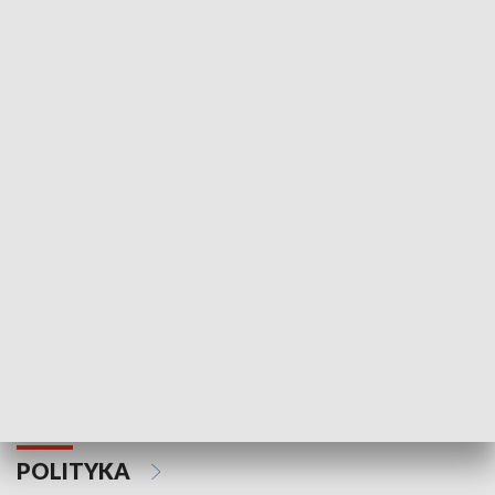
Wejściówka
Zakładka
MNIEJSZOŚCI
Schlesien Journal
POLITYKA