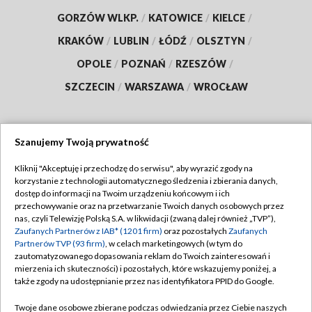
GORZÓW WLKP.
/
KATOWICE
/
KIELCE
/
KRAKÓW
/
LUBLIN
/
ŁÓDŹ
/
OLSZTYN
/
OPOLE
/
POZNAŃ
/
RZESZÓW
/
SZCZECIN
/
WARSZAWA
/
WROCŁAW
Szanujemy Twoją prywatność
Dołącz do nas:
Kliknij "Akceptuję i przechodzę do serwisu", aby wyrazić zgody na
korzystanie z technologii automatycznego śledzenia i zbierania danych,
TVP
dostęp do informacji na Twoim urządzeniu końcowym i ich
Abonament TVP
przechowywanie oraz na przetwarzanie Twoich danych osobowych przez
Regulamin TVP
nas, czyli Telewizję Polską S.A. w likwidacji (zwaną dalej również „TVP”),
Emisja w TVP
Zaufanych Partnerów z IAB* (1201 firm)
oraz pozostałych
Zaufanych
Polityka prywatności
Partnerów TVP (93 firm)
, w celach marketingowych (w tym do
Centrum informacji TVP
Moje zgody
zautomatyzowanego dopasowania reklam do Twoich zainteresowań i
mierzenia ich skuteczności) i pozostałych, które wskazujemy poniżej, a
Naziemna Telewizja Cyfrowa
Pomoc
także zgody na udostępnianie przez nas identyfikatora PPID do Google.
Sklep TVP
Biuro reklamy
Twoje dane osobowe zbierane podczas odwiedzania przez Ciebie naszych