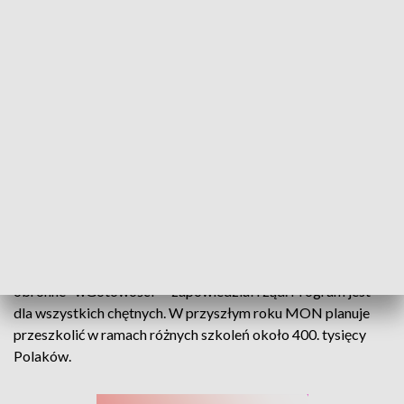
Ruszają powszechne szkolenia obronne. To pierwsza tak szeroko zakrojona
inicjatywa w naszym kraju
22 listopada rozpoczną się pilotażowe powszechne szkolenia
obronne "wGotowości" - zapowiedział rząd. Program jest
dla wszystkich chętnych. W przyszłym roku MON planuje
przeszkolić w ramach różnych szkoleń około 400. tysięcy
Polaków.