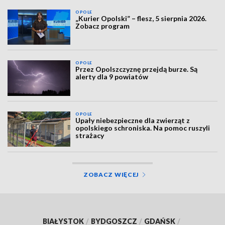
OPOLE
„Kurier Opolski” – flesz, 5 sierpnia 2026.
Zobacz program
OPOLE
Przez Opolszczyznę przejdą burze. Są
alerty dla 9 powiatów
OPOLE
Upały niebezpieczne dla zwierząt z
opolskiego schroniska. Na pomoc ruszyli
strażacy
ZOBACZ WIĘCEJ
BIAŁYSTOK
/
BYDGOSZCZ
/
GDAŃSK
/