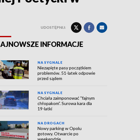
UDOSTĘPNIJ:
AJNOWSZE INFORMACJE
NA SYGNALE
Niezapięte pasy początkiem
problemów. 51-latek odpowie
przed sądem
NA SYGNALE
Chciała zaimponować "fajnym
chłopakom”. Surowa kara dla
19-latki
NA DROGACH
Nowy parking w Opolu
gotowy. Otwarcie po
weekendzie