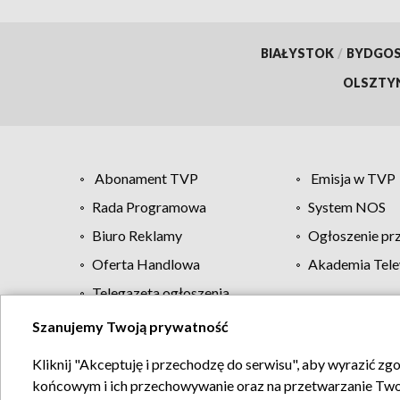
BIAŁYSTOK
/
BYDGO
OLSZTY
Abonament TVP
Emisja w TVP
Rada Programowa
System NOS
Biuro Reklamy
Ogłoszenie pr
Oferta Handlowa
Akademia Tele
Telegazeta ogłoszenia
Szanujemy Twoją prywatność
Regulamin TVP
Kliknij "Akceptuję i przechodzę do serwisu", aby wyrazić zg
końcowym i ich przechowywanie oraz na przetwarzanie Twoich