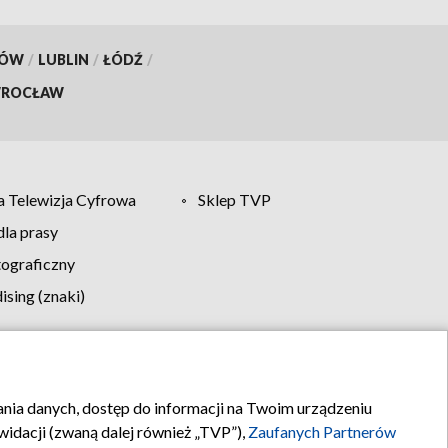
KÓW
/
LUBLIN
/
ŁÓDŹ
/
ROCŁAW
 Telewizja Cyfrowa
Sklep TVP
la prasy
tograficzny
sing (znaki)
klamy
Kontakt
rania danych, dostęp do informacji na Twoim urządzeniu
idacji (zwaną dalej również „TVP”),
Zaufanych Partnerów