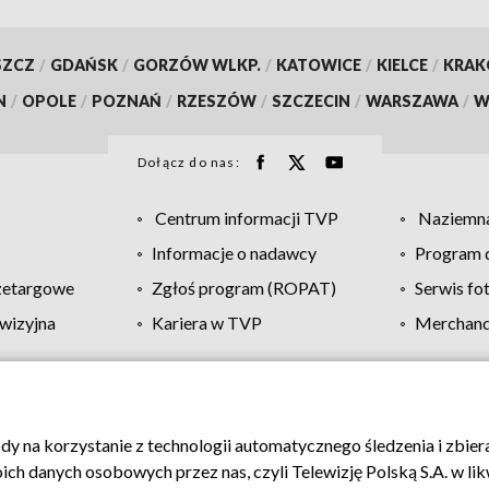
SZCZ
/
GDAŃSK
/
GORZÓW WLKP.
/
KATOWICE
/
KIELCE
/
KRA
N
/
OPOLE
/
POZNAŃ
/
RZESZÓW
/
SZCZECIN
/
WARSZAWA
/
W
Dołącz do nas:
Centrum informacji TVP
Naziemna
Informacje o nadawcy
Program d
zetargowe
Zgłoś program (ROPAT)
Serwis fo
wizyjna
Kariera w TVP
Merchandi
Polityka prywatności
Moje zgody
Pomoc
Biuro re
ody na korzystanie z technologii automatycznego śledzenia i zbie
 danych osobowych przez nas, czyli Telewizję Polską S.A. w likw