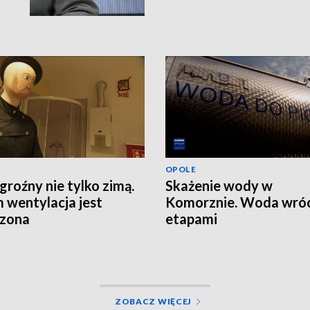
OPOLE
groźny nie tylko zimą.
Skażenie wody w
 wentylacja jest
Komorznie. Woda wróc
rzona
etapami
ZOBACZ WIĘCEJ