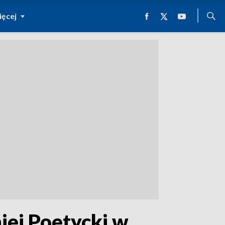
ęcej
iej Poetycki w