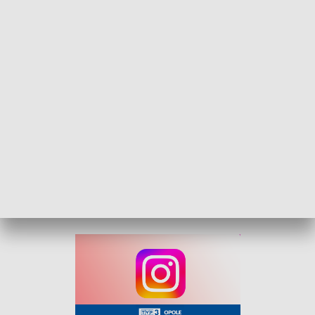
najpiękniejszych muzeach świata. W trakcie festiwalu będzie
można poznać proste sposoby na efektowne zdjęcia z
podróży.
Spotkania odbędą się w następujących lokalizacjach: sala
kameralna Narodowego Centrum Polskiej Piosenki oraz
Studenckie Centrum Kultury w Opolu. Wśród prelegentów
pojawią się: Katarzyna Święty, Dawid Diduszko oraz
Jarosław Wasik.
Organizatorami wydarzenia są: Uniwersytet Opolski,
Opolskie Towarzystwo Przyjaciół Nauk, Miasto Opole oraz
Opolska Grupa Podróżnicza.