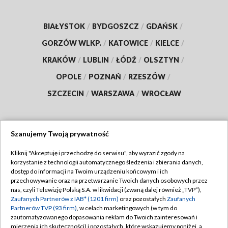
BIAŁYSTOK
/
BYDGOSZCZ
/
GDAŃSK
/
GORZÓW WLKP.
/
KATOWICE
/
KIELCE
/
KRAKÓW
/
LUBLIN
/
ŁÓDŹ
/
OLSZTYN
/
OPOLE
/
POZNAŃ
/
RZESZÓW
/
SZCZECIN
/
WARSZAWA
/
WROCŁAW
Szanujemy Twoją prywatność
Dołącz do nas:
Kliknij "Akceptuję i przechodzę do serwisu", aby wyrazić zgody na
korzystanie z technologii automatycznego śledzenia i zbierania danych,
TVP
dostęp do informacji na Twoim urządzeniu końcowym i ich
Abonament TVP
przechowywanie oraz na przetwarzanie Twoich danych osobowych przez
Regulamin TVP
nas, czyli Telewizję Polską S.A. w likwidacji (zwaną dalej również „TVP”),
Emisja w TVP
Zaufanych Partnerów z IAB* (1201 firm)
oraz pozostałych
Zaufanych
Polityka prywatności
Partnerów TVP (93 firm)
, w celach marketingowych (w tym do
Centrum informacji TVP
Moje zgody
zautomatyzowanego dopasowania reklam do Twoich zainteresowań i
mierzenia ich skuteczności) i pozostałych, które wskazujemy poniżej, a