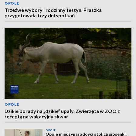
OPOLE
Trzeźwe wybory i rodzinny festyn. Praszka
przygotowała trzy dni spotkań
OPOLE
Dzikie porady na „dzikie” upały. Zwierzęta w ZOO z
receptą na wakacyjny skwar
OPOLE
Opole międzynarodową stolicą piosenki.