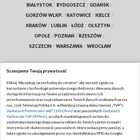
BIAŁYSTOK
/
BYDGOSZCZ
/
GDAŃSK
/
GORZÓW WLKP.
/
KATOWICE
/
KIELCE
/
KRAKÓW
/
LUBLIN
/
ŁÓDŹ
/
OLSZTYN
/
OPOLE
/
POZNAŃ
/
RZESZÓW
/
SZCZECIN
/
WARSZAWA
/
WROCŁAW
Szanujemy Twoją prywatność
Dołącz do nas:
Kliknij "Akceptuję i przechodzę do serwisu", aby wyrazić zgody na
korzystanie z technologii automatycznego śledzenia i zbierania danych,
TVP
dostęp do informacji na Twoim urządzeniu końcowym i ich
Abonament TVP
przechowywanie oraz na przetwarzanie Twoich danych osobowych przez
Regulamin TVP
nas, czyli Telewizję Polską S.A. w likwidacji (zwaną dalej również „TVP”),
Emisja w TVP
Zaufanych Partnerów z IAB* (1201 firm)
oraz pozostałych
Zaufanych
Polityka prywatności
Partnerów TVP (93 firm)
, w celach marketingowych (w tym do
Centrum informacji TVP
Moje zgody
zautomatyzowanego dopasowania reklam do Twoich zainteresowań i
mierzenia ich skuteczności) i pozostałych, które wskazujemy poniżej, a
Naziemna Telewizja Cyfrowa
Pomoc
także zgody na udostępnianie przez nas identyfikatora PPID do Google.
Sklep TVP