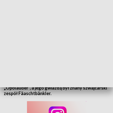
Schlesien Journal - 5 listopada 2025
Dziś zapraszamy Was do niezwykłego miejsca —
pałacu w Żyrowej w województwie opolskim. To tu
bywała śląska i austriacka arystokracja, a nawet
sam cesarz Wilhelm II! W tym wyjątkowym miejscu
odbył się pierwszy festiwal orkiestr dętych
„Opolauder”, a jego gwiazdą był znany szwajcarski
zespół Fäaschtbänkler.