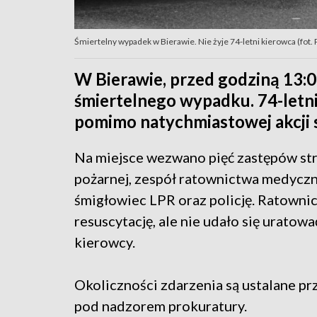
Śmiertelny wypadek w Bierawie. Nie żyje 74-letni kierowca (fot. PA
W Bierawie, przed godziną 13:0
śmiertelnego wypadku. 74-letni
pomimo natychmiastowej akcji s
Na miejsce wezwano pięć zastępów st
pożarnej, zespół ratownictwa medycz
śmigłowiec LPR oraz policję. Ratownic
resuscytację, ale nie udało się uratowa
kierowcy.
Okoliczności zdarzenia są ustalane prz
pod nadzorem prokuratury.