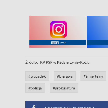
Źródło:
KP PSP w Kędzierzynie-Koźlu
#wypadek
#bierawa
#śmiertelny
#policja
#prokuratura