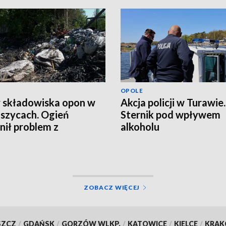
OPOLE
 składowiska opon w
Akcja policji w Turawie.
szycach. Ogień
Sternik pod wpływem
nił problem z
alkoholu
dami
ZOBACZ WIĘCEJ
SZCZ
/
GDAŃSK
/
GORZÓW WLKP.
/
KATOWICE
/
KIELCE
/
KRA