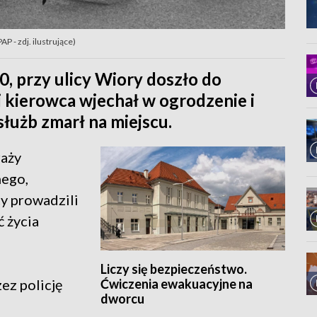
P - zdj. ilustrujące)
0, przy ulicy Wiory doszło do
 kierowca wjechał w ogrodzenie i
łużb zmarł na miejscu.
raży
nego,
y prowadzili
ć życia
Liczy się bezpieczeństwo.
Ćwiczenia ewakuacyjne na
ez policję
dworcu