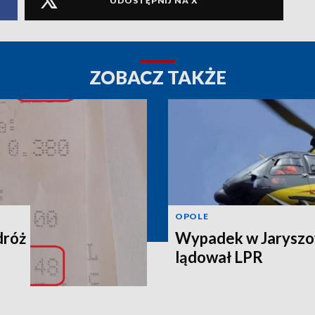
UDOSTĘPNIJ NA X
ZOBACZ TAKŻE
OPOLE
dróż
Wypadek w Jaryszow
lądował LPR