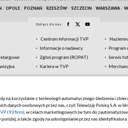
N
/
OPOLE
/
POZNAŃ
/
RZESZÓW
/
SZCZECIN
/
WARSZAWA
/
W
Dołącz do nas:
Centrum informacji TVP
Naziemna
Informacje o nadawcy
Program d
zetargowe
Zgłoś program (ROPAT)
Serwis fo
wizyjna
Kariera w TVP
Merchandi
Polityka prywatności
Moje zgody
Pomoc
Biuro re
ody na korzystanie z technologii automatycznego śledzenia i zbie
 danych osobowych przez nas, czyli Telewizję Polską S.A. w likw
VP (93 firm)
, w celach marketingowych (w tym do zautomatyzow
 poniżej, a także zgody na udostępnianie przez nas identyfikator