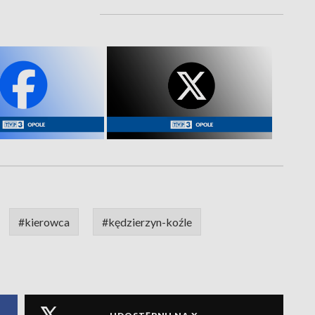
#kierowca
#kędzierzyn-koźle