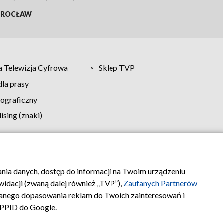
ROCŁAW
 Telewizja Cyfrowa
Sklep TVP
la prasy
tograficzny
sing (znaki)
klamy
Kontakt
rania danych, dostęp do informacji na Twoim urządzeniu
idacji (zwaną dalej również „TVP”),
Zaufanych Partnerów
anego dopasowania reklam do Twoich zainteresowań i
a PPID do Google.