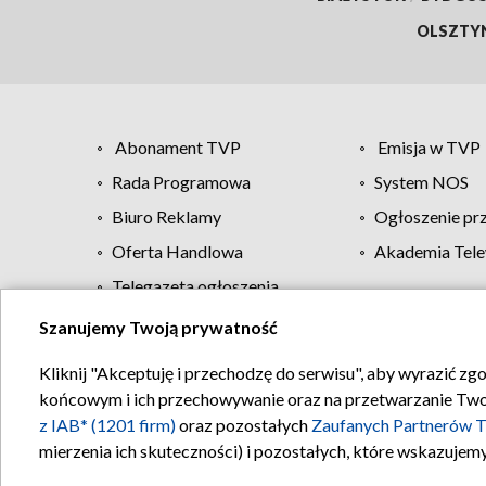
OLSZTY
Abonament TVP
Emisja w TVP
Rada Programowa
System NOS
Biuro Reklamy
Ogłoszenie pr
Oferta Handlowa
Akademia Tele
Telegazeta ogłoszenia
Szanujemy Twoją prywatność
Regulamin TVP
Kliknij "Akceptuję i przechodzę do serwisu", aby wyrazić zg
końcowym i ich przechowywanie oraz na przetwarzanie Twoich
z IAB* (1201 firm)
oraz pozostałych
Zaufanych Partnerów T
mierzenia ich skuteczności) i pozostałych, które wskazujemy