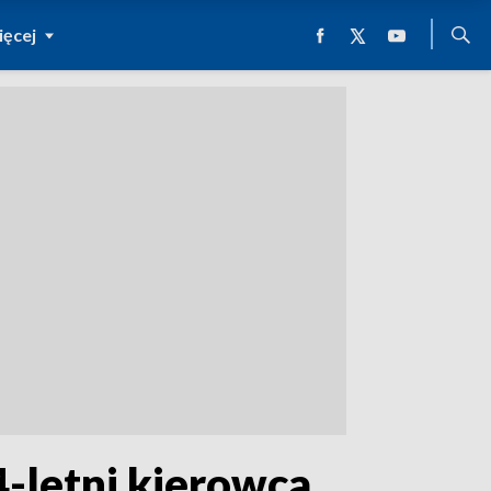
ęcej
4-letni kierowca