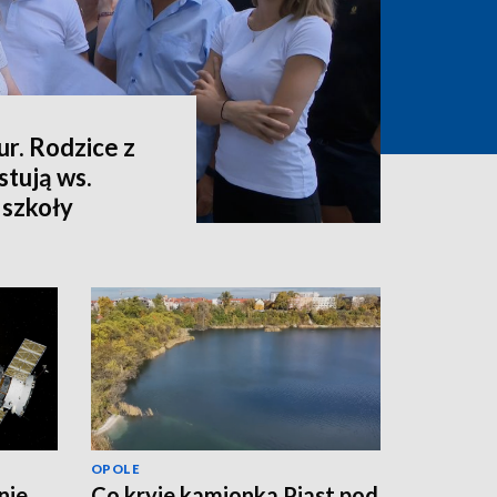
ur. Rodzice z
stują ws.
 szkoły
OPOLE
nie
Co kryje kamionka Piast pod