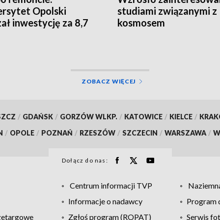
rsytet Opolski
studiami związanymi z
ał inwestycję za 8,7
kosmosem
ł
ZOBACZ WIĘCEJ
SZCZ
/
GDAŃSK
/
GORZÓW WLKP.
/
KATOWICE
/
KIELCE
/
KRA
N
/
OPOLE
/
POZNAŃ
/
RZESZÓW
/
SZCZECIN
/
WARSZAWA
/
W
Dołącz do nas:
Centrum informacji TVP
Naziemna
Informacje o nadawcy
Program d
zetargowe
Zgłoś program (ROPAT)
Serwis fo