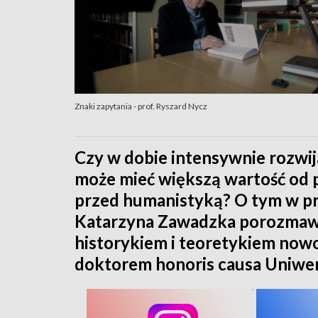
Znaki zapytania - prof. Ryszard Nycz
Czy w dobie intensywnie rozwija
może mieć większą wartość od p
przed humanistyką? O tym w pr
Katarzyna Zawadzka porozmawi
historykiem i teoretykiem nowoc
doktorem honoris causa Uniwer