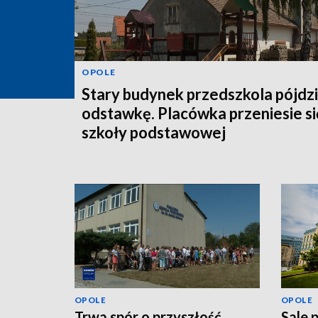
OPOLE
Stary budynek przedszkola pójdz
odstawkę. Placówka przeniesie si
szkoły podstawowej
OPOLE
OPOLE
Trwa spór o przyszłość
Sale 