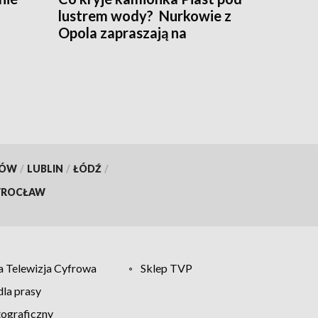
lustrem wody? Nurkowie z
Opola zapraszają na
warsztaty
KÓW
/
LUBLIN
/
ŁÓDŹ
/
ROCŁAW
 Telewizja Cyfrowa
Sklep TVP
la prasy
tograficzny