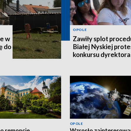
OPOLE
ie w
Zawiły splot proced
ę do
Białej Nyskiej prote
konkursu dyrektora
OPOLE
po remoncie.
Wzrosło zainteresowa