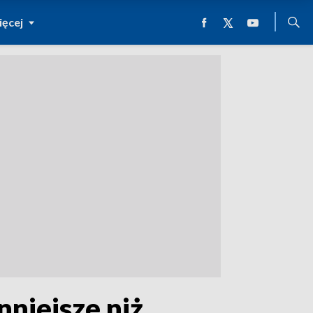
ęcej
nniejsze niż