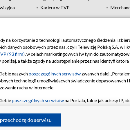
wizyjna
Kariera w TVP
Merchandi
Polityka prywatności
Moje zgody
Pomoc
Biuro re
ody na korzystanie z technologii automatycznego śledzenia i zbie
 danych osobowych przez nas, czyli Telewizję Polską S.A. w likw
VP (93 firm)
, w celach marketingowych (w tym do zautomatyzow
 poniżej, a także zgody na udostępnianie przez nas identyfikator
Ciebie naszych
poszczególnych serwisów
zwanych dalej „Portalem
obnych technologii umożliwiających świadczenie dopasowanych i be
zowanie ruchu w Internecie.
Ciebie
poszczególnych serwisów
na Portalu, takie jak adresy IP, 
sach Portalu czy historia odwiedzin będą przetwarzane przez TV
ji: przechowywania informacji na urządzeniu lub dostęp do nich,
©2026 Telewizja Polska S.A. w likwidacji
 przechodzę do serwisu
enia profilu spersonalizowanych treści, wyboru spersonalizowany
inii odbiorców, opracowywania i ulepszania produktów, zapewnie