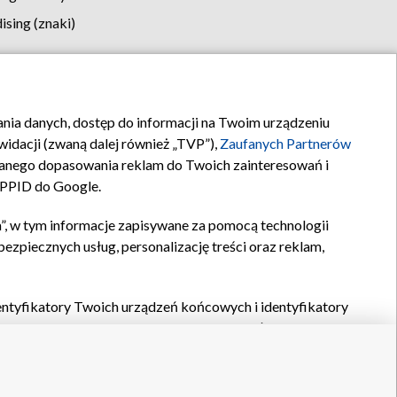
sing (znaki)
klamy
Kontakt
rania danych, dostęp do informacji na Twoim urządzeniu
idacji (zwaną dalej również „TVP”),
Zaufanych Partnerów
anego dopasowania reklam do Twoich zainteresowań i
a PPID do Google.
”, w tym informacje zapisywane za pomocą technologii
zpiecznych usług, personalizację treści oraz reklam,
identyfikatory Twoich urządzeń końcowych i identyfikatory
P,
Zaufanych Partnerów z IAB
oraz pozostałych
Zaufanych
 wyboru podstawowych reklam, wyboru spersonalizowanych
ch treści, pomiaru wydajności reklam, pomiaru wydajności
nia bezpieczeństwa, zapobiegania oszustwom i usuwania