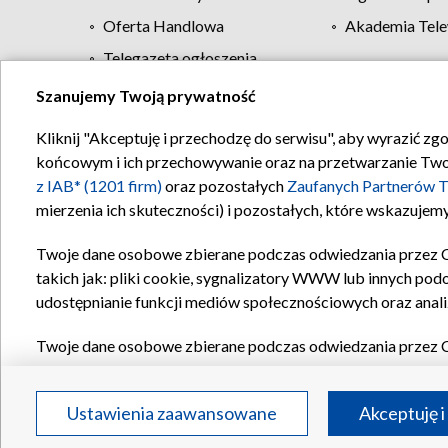
Oferta Handlowa
Akademia Tele
Telegazeta ogłoszenia
Szanujemy Twoją prywatność
Regulamin TVP
Kliknij "Akceptuję i przechodzę do serwisu", aby wyrazić zg
końcowym i ich przechowywanie oraz na przetwarzanie Twoich
z IAB* (1201 firm)
oraz pozostałych
Zaufanych Partnerów T
mierzenia ich skuteczności) i pozostałych, które wskazujemy
Twoje dane osobowe zbierane podczas odwiedzania przez 
takich jak: pliki cookie, sygnalizatory WWW lub innych pod
udostępnianie funkcji mediów społecznościowych oraz anali
Twoje dane osobowe zbierane podczas odwiedzania przez 
plików cookie, informacje o Twoich wyszukiwaniach w serwi
Partnerów TVP
dla realizacji następujących celów i funkc
Ustawienia zaawansowane
Akceptuję i
reklam, tworzenia profilu spersonalizowanych reklam, tworz
treści, stosowania badań rynkowych w celu generowania op