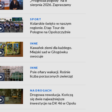
„Prognoza pogody” na 8
sierpnia 2026. Zapraszamy
SPORT
Kolarskie święto w naszym
regionie. Etap Tour de
Pologne na Opolszczyźnie
INNE
Kawałek ziemi dla każdego.
Miejski sad w Głogówku
owocuje
INNE
Psie ofiary wakacji. Rośnie
liczba porzuconych zwierząt
NA DROGACH
Drogowa rewolucja. Kończą
się dwie najważniejsze
inwestycje na DK 46 w Opolu