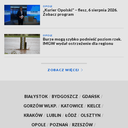
OPOLE
„Kurier Opolski” – flesz, 6 sierpnia 2026.
Zobacz program
OPOLE
Burze mogą szybko podnieść poziom rzek.
IMGW wydał ostrzeżenie dla regionu
ZOBACZ WIĘCEJ
BIAŁYSTOK
/
BYDGOSZCZ
/
GDAŃSK
/
GORZÓW WLKP.
/
KATOWICE
/
KIELCE
/
KRAKÓW
/
LUBLIN
/
ŁÓDŹ
/
OLSZTYN
/
OPOLE
/
POZNAŃ
/
RZESZÓW
/