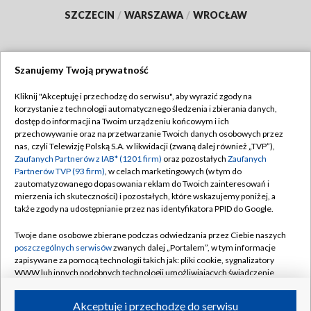
SZCZECIN
/
WARSZAWA
/
WROCŁAW
Szanujemy Twoją prywatność
Dołącz do nas:
Kliknij "Akceptuję i przechodzę do serwisu", aby wyrazić zgody na
korzystanie z technologii automatycznego śledzenia i zbierania danych,
TVP
dostęp do informacji na Twoim urządzeniu końcowym i ich
Abonament TVP
przechowywanie oraz na przetwarzanie Twoich danych osobowych przez
Regulamin TVP
nas, czyli Telewizję Polską S.A. w likwidacji (zwaną dalej również „TVP”),
Emisja w TVP
Zaufanych Partnerów z IAB* (1201 firm)
oraz pozostałych
Zaufanych
Polityka prywatności
Partnerów TVP (93 firm)
, w celach marketingowych (w tym do
Centrum informacji TVP
Moje zgody
zautomatyzowanego dopasowania reklam do Twoich zainteresowań i
mierzenia ich skuteczności) i pozostałych, które wskazujemy poniżej, a
Naziemna Telewizja Cyfrowa
Pomoc
także zgody na udostępnianie przez nas identyfikatora PPID do Google.
Sklep TVP
Biuro reklamy
Twoje dane osobowe zbierane podczas odwiedzania przez Ciebie naszych
Rada Programowa
poszczególnych serwisów
zwanych dalej „Portalem”, w tym informacje
Kontakt
zapisywane za pomocą technologii takich jak: pliki cookie, sygnalizatory
System NOS
WWW lub innych podobnych technologii umożliwiających świadczenie
dopasowanych i bezpiecznych usług, personalizację treści oraz reklam,
Informacje o nadawcy
Kanały
udostępnianie funkcji mediów społecznościowych oraz analizowanie
Akceptuję i przechodzę do serwisu
ruchu w Internecie.