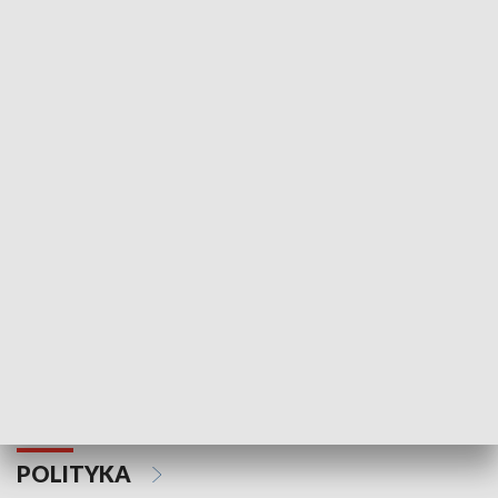
Wejściówka
Zakładka
MNIEJSZOŚCI
Schlesien Journal
POLITYKA