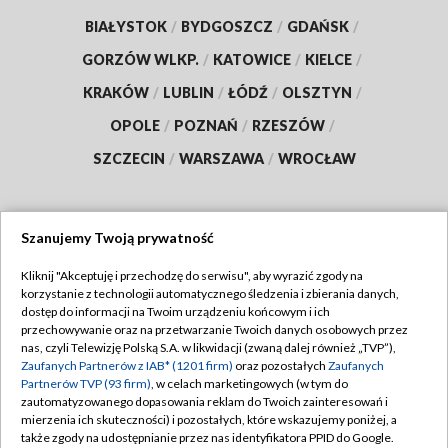
BIAŁYSTOK
/
BYDGOSZCZ
/
GDAŃSK
/
GORZÓW WLKP.
/
KATOWICE
/
KIELCE
/
KRAKÓW
/
LUBLIN
/
ŁÓDŹ
/
OLSZTYN
/
OPOLE
/
POZNAŃ
/
RZESZÓW
/
SZCZECIN
/
WARSZAWA
/
WROCŁAW
Szanujemy Twoją prywatność
Dołącz do nas:
Kliknij "Akceptuję i przechodzę do serwisu", aby wyrazić zgody na
korzystanie z technologii automatycznego śledzenia i zbierania danych,
TVP
dostęp do informacji na Twoim urządzeniu końcowym i ich
Abonament TVP
przechowywanie oraz na przetwarzanie Twoich danych osobowych przez
Regulamin TVP
nas, czyli Telewizję Polską S.A. w likwidacji (zwaną dalej również „TVP”),
Emisja w TVP
Zaufanych Partnerów z IAB* (1201 firm)
oraz pozostałych
Zaufanych
Polityka prywatności
Partnerów TVP (93 firm)
, w celach marketingowych (w tym do
Centrum informacji TVP
Moje zgody
zautomatyzowanego dopasowania reklam do Twoich zainteresowań i
mierzenia ich skuteczności) i pozostałych, które wskazujemy poniżej, a
Naziemna Telewizja Cyfrowa
Pomoc
także zgody na udostępnianie przez nas identyfikatora PPID do Google.