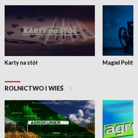
Karty na stół
Magiel Polity
ROLNICTWO I WIEŚ