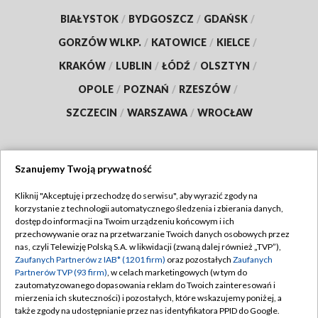
BIAŁYSTOK
/
BYDGOSZCZ
/
GDAŃSK
/
GORZÓW WLKP.
/
KATOWICE
/
KIELCE
/
KRAKÓW
/
LUBLIN
/
ŁÓDŹ
/
OLSZTYN
/
OPOLE
/
POZNAŃ
/
RZESZÓW
/
SZCZECIN
/
WARSZAWA
/
WROCŁAW
Szanujemy Twoją prywatność
Dołącz do nas:
Kliknij "Akceptuję i przechodzę do serwisu", aby wyrazić zgody na
korzystanie z technologii automatycznego śledzenia i zbierania danych,
TVP
dostęp do informacji na Twoim urządzeniu końcowym i ich
Abonament TVP
przechowywanie oraz na przetwarzanie Twoich danych osobowych przez
Regulamin TVP
nas, czyli Telewizję Polską S.A. w likwidacji (zwaną dalej również „TVP”),
Emisja w TVP
Zaufanych Partnerów z IAB* (1201 firm)
oraz pozostałych
Zaufanych
Polityka prywatności
Partnerów TVP (93 firm)
, w celach marketingowych (w tym do
Centrum informacji TVP
Moje zgody
zautomatyzowanego dopasowania reklam do Twoich zainteresowań i
mierzenia ich skuteczności) i pozostałych, które wskazujemy poniżej, a
Naziemna Telewizja Cyfrowa
Pomoc
także zgody na udostępnianie przez nas identyfikatora PPID do Google.