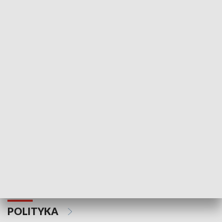
Wejściówka
Zakładka
MNIEJSZOŚCI
Schlesien Journal
POLITYKA