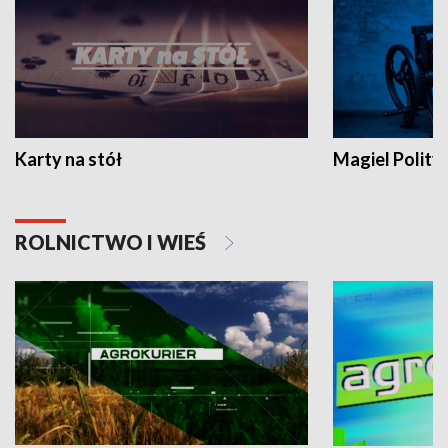
Karty na stół
Magiel Polity
ROLNICTWO I WIEŚ