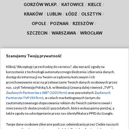
GORZÓW WLKP.
/
KATOWICE
/
KIELCE
/
KRAKÓW
/
LUBLIN
/
ŁÓDŹ
/
OLSZTYN
/
OPOLE
/
POZNAŃ
/
RZESZÓW
/
SZCZECIN
/
WARSZAWA
/
WROCŁAW
Szanujemy Twoją prywatność
Dołącz do nas:
Kliknij "Akceptuję i przechodzę do serwisu", aby wyrazić zgody na
korzystanie z technologii automatycznego śledzenia i zbierania danych,
TVP
dostęp do informacji na Twoim urządzeniu końcowym i ich
Abonament TVP
przechowywanie oraz na przetwarzanie Twoich danych osobowych przez
Regulamin TVP
nas, czyli Telewizję Polską S.A. w likwidacji (zwaną dalej również „TVP”),
Emisja w TVP
Zaufanych Partnerów z IAB* (1201 firm)
oraz pozostałych
Zaufanych
Polityka prywatności
Partnerów TVP (93 firm)
, w celach marketingowych (w tym do
Centrum informacji TVP
Moje zgody
zautomatyzowanego dopasowania reklam do Twoich zainteresowań i
mierzenia ich skuteczności) i pozostałych, które wskazujemy poniżej, a
Naziemna Telewizja Cyfrowa
Pomoc
także zgody na udostępnianie przez nas identyfikatora PPID do Google.
Sklep TVP
Biuro reklamy
Twoje dane osobowe zbierane podczas odwiedzania przez Ciebie naszych
Rada Programowa