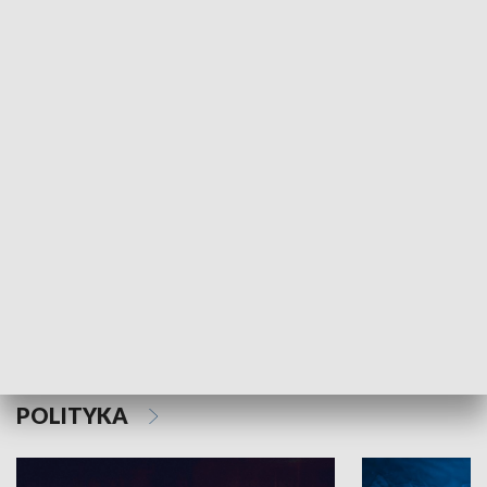
MNIEJSZOŚCI
Schlesien Journal
POLITYKA