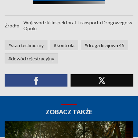
Wojewódzki Inspektorat Transportu Drogowego w
Źródło:
Opolu
#stan techniczny
#kontrola
#droga krajowa 45
#dowód rejestracyjny
ZOBACZ TAKŻE