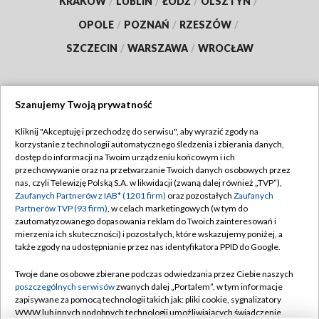
KRAKÓW
/
LUBLIN
/
ŁÓDŹ
/
OLSZTYN
/
OPOLE
/
POZNAŃ
/
RZESZÓW
/
SZCZECIN
/
WARSZAWA
/
WROCŁAW
Szanujemy Twoją prywatność
Dołącz do nas:
Kliknij "Akceptuję i przechodzę do serwisu", aby wyrazić zgody na
korzystanie z technologii automatycznego śledzenia i zbierania danych,
TVP
dostęp do informacji na Twoim urządzeniu końcowym i ich
Abonament TVP
przechowywanie oraz na przetwarzanie Twoich danych osobowych przez
Regulamin TVP
nas, czyli Telewizję Polską S.A. w likwidacji (zwaną dalej również „TVP”),
Emisja w TVP
Zaufanych Partnerów z IAB* (1201 firm)
oraz pozostałych
Zaufanych
Polityka prywatności
Partnerów TVP (93 firm)
, w celach marketingowych (w tym do
Centrum informacji TVP
Moje zgody
zautomatyzowanego dopasowania reklam do Twoich zainteresowań i
mierzenia ich skuteczności) i pozostałych, które wskazujemy poniżej, a
Naziemna Telewizja Cyfrowa
Pomoc
także zgody na udostępnianie przez nas identyfikatora PPID do Google.
Sklep TVP
Biuro reklamy
Twoje dane osobowe zbierane podczas odwiedzania przez Ciebie naszych
Rada Programowa
poszczególnych serwisów
zwanych dalej „Portalem”, w tym informacje
Kontakt
zapisywane za pomocą technologii takich jak: pliki cookie, sygnalizatory
System NOS
WWW lub innych podobnych technologii umożliwiających świadczenie