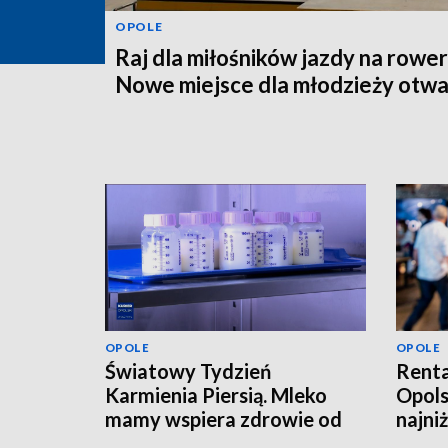
OPOLE
Raj dla miłośników jazdy na rower
Nowe miejsce dla młodzieży otwa
OPOLE
OPOLE
Światowy Tydzień
Renta
Karmienia Piersią. Mleko
Opols
mamy wspiera zdrowie od
najni
pierwszych dni życia
tysią