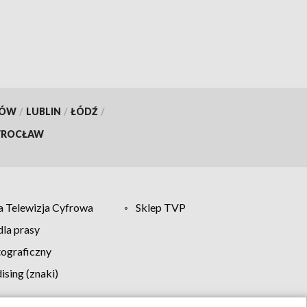
KÓW
/
LUBLIN
/
ŁÓDŹ
/
ROCŁAW
 Telewizja Cyfrowa
Sklep TVP
la prasy
tograficzny
sing (znaki)