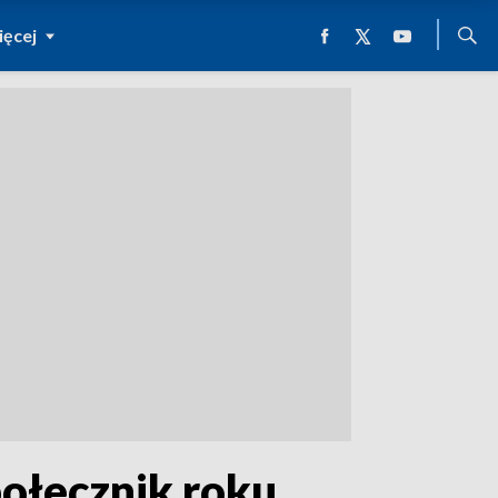
ęcej
ołecznik roku