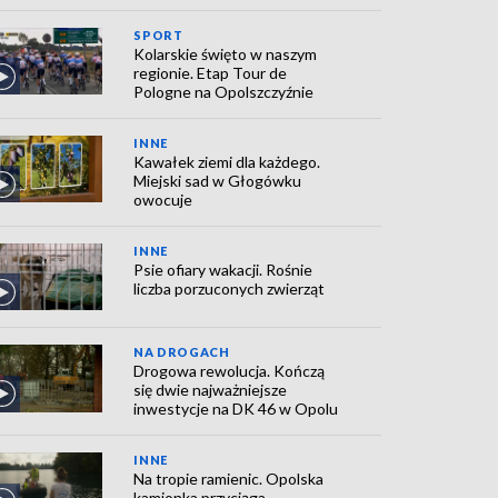
SPORT
Kolarskie święto w naszym
regionie. Etap Tour de
Pologne na Opolszczyźnie
INNE
Kawałek ziemi dla każdego.
Miejski sad w Głogówku
owocuje
INNE
Psie ofiary wakacji. Rośnie
liczba porzuconych zwierząt
NA DROGACH
Drogowa rewolucja. Kończą
się dwie najważniejsze
inwestycje na DK 46 w Opolu
INNE
Na tropie ramienic. Opolska
kamionka przyciąga