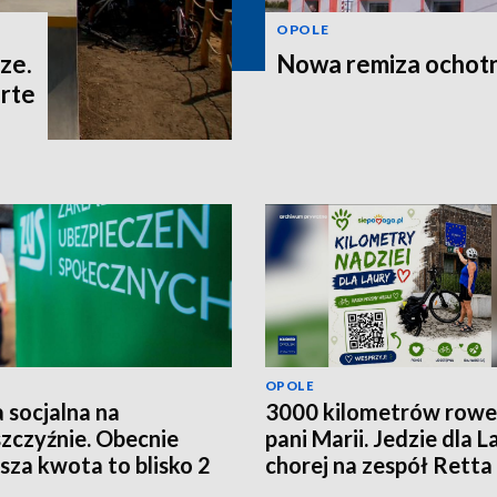
OPOLE
ze.
Nowa remiza ochot
rte
OPOLE
 socjalna na
3000 kilometrów row
zczyźnie. Obecnie
pani Marii. Jedzie dla L
ższa kwota to blisko 2
chorej na zespół Retta
ce złotych