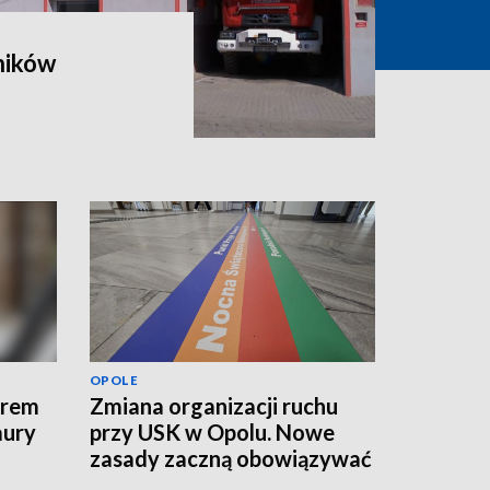
ników
OPOLE
erem
Zmiana organizacji ruchu
aury
przy USK w Opolu. Nowe
zasady zaczną obowiązywać
od jutra