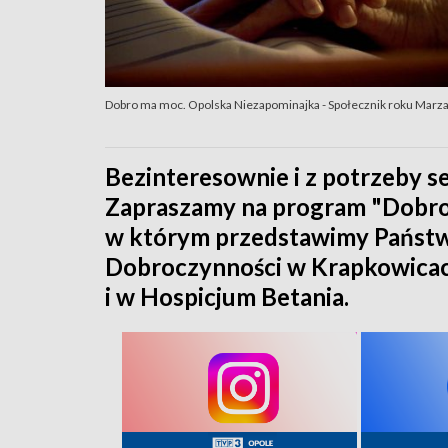
Dobro ma moc. Opolska Niezapominajka - Społecznik roku Marz
Bezinteresownie i z potrzeby s
Zapraszamy na program "Dobro
w którym przedstawimy Państ
Dobroczynności w Krapkowicach,
i w Hospicjum Betania.