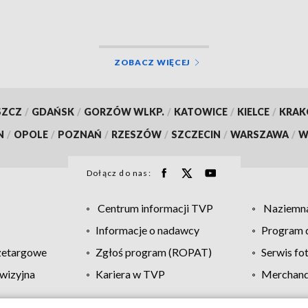
ZOBACZ WIĘCEJ
SZCZ
/
GDAŃSK
/
GORZÓW WLKP.
/
KATOWICE
/
KIELCE
/
KRA
N
/
OPOLE
/
POZNAŃ
/
RZESZÓW
/
SZCZECIN
/
WARSZAWA
/
W
Dołącz do nas:
Centrum informacji TVP
Naziemna
Informacje o nadawcy
Program d
zetargowe
Zgłoś program (ROPAT)
Serwis fo
wizyjna
Kariera w TVP
Merchandi