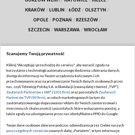
KRAKÓW
/
LUBLIN
/
ŁÓDŹ
/
OLSZTYN
/
OPOLE
/
POZNAŃ
/
RZESZÓW
/
SZCZECIN
/
WARSZAWA
/
WROCŁAW
Szanujemy Twoją prywatność
Dołącz do nas:
Kliknij "Akceptuję i przechodzę do serwisu", aby wyrazić zgody na
korzystanie z technologii automatycznego śledzenia i zbierania danych,
TVP
dostęp do informacji na Twoim urządzeniu końcowym i ich
Abonament TVP
przechowywanie oraz na przetwarzanie Twoich danych osobowych przez
Regulamin TVP
nas, czyli Telewizję Polską S.A. w likwidacji (zwaną dalej również „TVP”),
Emisja w TVP
Zaufanych Partnerów z IAB* (1201 firm)
oraz pozostałych
Zaufanych
Polityka prywatności
Partnerów TVP (93 firm)
, w celach marketingowych (w tym do
Centrum informacji TVP
Moje zgody
zautomatyzowanego dopasowania reklam do Twoich zainteresowań i
mierzenia ich skuteczności) i pozostałych, które wskazujemy poniżej, a
Naziemna Telewizja Cyfrowa
Pomoc
także zgody na udostępnianie przez nas identyfikatora PPID do Google.
Sklep TVP
Biuro reklamy
Twoje dane osobowe zbierane podczas odwiedzania przez Ciebie naszych
Rada Programowa
poszczególnych serwisów
zwanych dalej „Portalem”, w tym informacje
Kontakt