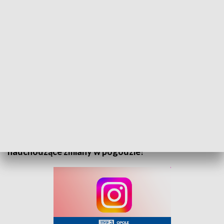
„Prognoza pogody” na 3 listopada 2025. Zapraszamy
Zapraszamy do zapoznania się z prognozą pogody
na 3 listopada 2025 roku. Sprawdź, jak będą
wyglądać warunki atmosferyczne i przygotuj się na
nadchodzące zmiany w pogodzie!