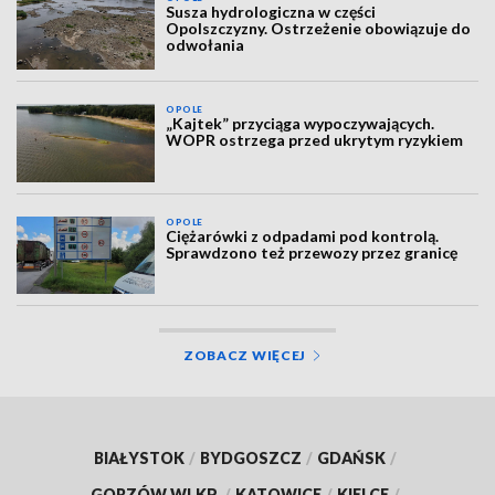
Susza hydrologiczna w części
Opolszczyzny. Ostrzeżenie obowiązuje do
odwołania
OPOLE
„Kajtek” przyciąga wypoczywających.
WOPR ostrzega przed ukrytym ryzykiem
OPOLE
Ciężarówki z odpadami pod kontrolą.
Sprawdzono też przewozy przez granicę
ZOBACZ WIĘCEJ
BIAŁYSTOK
/
BYDGOSZCZ
/
GDAŃSK
/
GORZÓW WLKP.
/
KATOWICE
/
KIELCE
/