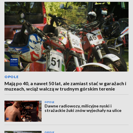
OPOLE
Mają po 40, a nawet 50 lat, ale zamiast stać w garażach i
muzeach, wciąż walczą w trudnym górskim terenie
OPOLE
Dawne radiowozy, milicyjne nyski i
strażackie żuki znów wyjechały na ulice
OPOLE