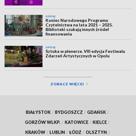
OPOLE
Koniec Narodowego Programu
Czytelnictwa na lata 2021 – 2025.
Biblioteki szukają innych źródeł
finansowania
OPOLE
Sztuka w plenerze. VIII edycja Festiwalu
Zdarzeń Artystycznych w Opolu
ZOBACZ WIĘCEJ
BIAŁYSTOK
/
BYDGOSZCZ
/
GDAŃSK
/
GORZÓW WLKP.
/
KATOWICE
/
KIELCE
/
KRAKÓW
/
LUBLIN
/
ŁÓDŹ
/
OLSZTYN
/