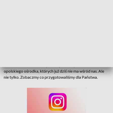
„Kawa czy Herbata?” – zaduszkowe wspomnienia w TVP3 Opole
Jutro na antenie TVP3 Opole wspomnimy m.in. twórców
opolskiego ośrodka, których już dziś nie ma wśród nas. Ale
nie tylko. Zobaczmy co przygotowaliśmy dla Państwa.