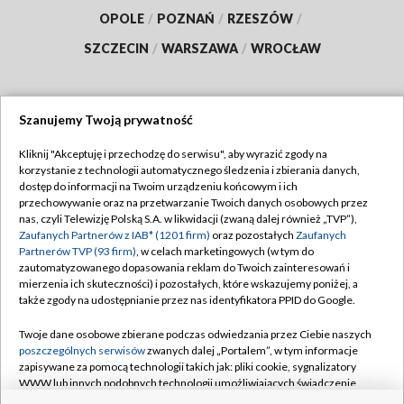
OPOLE
/
POZNAŃ
/
RZESZÓW
/
SZCZECIN
/
WARSZAWA
/
WROCŁAW
Szanujemy Twoją prywatność
Dołącz do nas:
Kliknij "Akceptuję i przechodzę do serwisu", aby wyrazić zgody na
korzystanie z technologii automatycznego śledzenia i zbierania danych,
TVP
dostęp do informacji na Twoim urządzeniu końcowym i ich
Abonament TVP
przechowywanie oraz na przetwarzanie Twoich danych osobowych przez
Regulamin TVP
nas, czyli Telewizję Polską S.A. w likwidacji (zwaną dalej również „TVP”),
Emisja w TVP
Zaufanych Partnerów z IAB* (1201 firm)
oraz pozostałych
Zaufanych
Polityka prywatności
Partnerów TVP (93 firm)
, w celach marketingowych (w tym do
Centrum informacji TVP
Moje zgody
zautomatyzowanego dopasowania reklam do Twoich zainteresowań i
mierzenia ich skuteczności) i pozostałych, które wskazujemy poniżej, a
Naziemna Telewizja Cyfrowa
Pomoc
także zgody na udostępnianie przez nas identyfikatora PPID do Google.
Sklep TVP
Biuro reklamy
Twoje dane osobowe zbierane podczas odwiedzania przez Ciebie naszych
Rada Programowa
poszczególnych serwisów
zwanych dalej „Portalem”, w tym informacje
Kontakt
zapisywane za pomocą technologii takich jak: pliki cookie, sygnalizatory
System NOS
WWW lub innych podobnych technologii umożliwiających świadczenie
dopasowanych i bezpiecznych usług, personalizację treści oraz reklam,