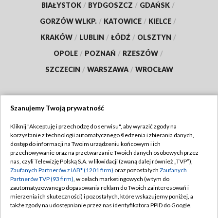
BIAŁYSTOK
/
BYDGOSZCZ
/
GDAŃSK
/
GORZÓW WLKP.
/
KATOWICE
/
KIELCE
/
KRAKÓW
/
LUBLIN
/
ŁÓDŹ
/
OLSZTYN
/
OPOLE
/
POZNAŃ
/
RZESZÓW
/
SZCZECIN
/
WARSZAWA
/
WROCŁAW
Szanujemy Twoją prywatność
Dołącz do nas:
Kliknij "Akceptuję i przechodzę do serwisu", aby wyrazić zgody na
korzystanie z technologii automatycznego śledzenia i zbierania danych,
TVP
dostęp do informacji na Twoim urządzeniu końcowym i ich
Abonament TVP
przechowywanie oraz na przetwarzanie Twoich danych osobowych przez
Regulamin TVP
nas, czyli Telewizję Polską S.A. w likwidacji (zwaną dalej również „TVP”),
Emisja w TVP
Zaufanych Partnerów z IAB* (1201 firm)
oraz pozostałych
Zaufanych
Polityka prywatności
Partnerów TVP (93 firm)
, w celach marketingowych (w tym do
Centrum informacji TVP
Moje zgody
zautomatyzowanego dopasowania reklam do Twoich zainteresowań i
mierzenia ich skuteczności) i pozostałych, które wskazujemy poniżej, a
Naziemna Telewizja Cyfrowa
Pomoc
także zgody na udostępnianie przez nas identyfikatora PPID do Google.
Sklep TVP
Biuro reklamy