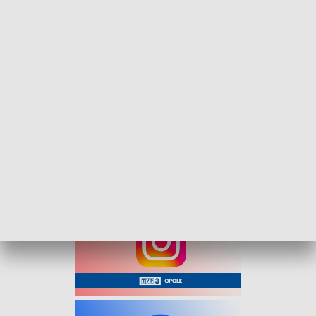
Chuligański wybryk nad jeziorem. Zniszczono ogrodzenie chroniące tarlisko
ryb