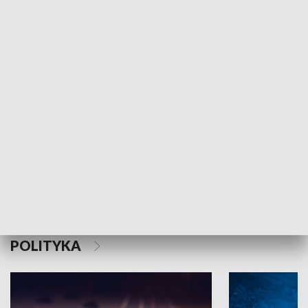
MNIEJSZOŚCI
Schlesien Journal
POLITYKA