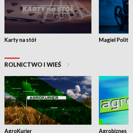
Karty na stół
Magiel Polity
ROLNICTWO I WIEŚ
AgroKurier
Agrobiznes