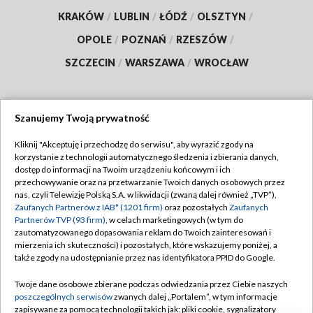
KRAKÓW
/
LUBLIN
/
ŁÓDŹ
/
OLSZTYN
/
OPOLE
/
POZNAŃ
/
RZESZÓW
/
SZCZECIN
/
WARSZAWA
/
WROCŁAW
Szanujemy Twoją prywatność
Dołącz do nas:
Kliknij "Akceptuję i przechodzę do serwisu", aby wyrazić zgody na
korzystanie z technologii automatycznego śledzenia i zbierania danych,
TVP
dostęp do informacji na Twoim urządzeniu końcowym i ich
Abonament TVP
przechowywanie oraz na przetwarzanie Twoich danych osobowych przez
Regulamin TVP
nas, czyli Telewizję Polską S.A. w likwidacji (zwaną dalej również „TVP”),
Emisja w TVP
Zaufanych Partnerów z IAB* (1201 firm)
oraz pozostałych
Zaufanych
Polityka prywatności
Partnerów TVP (93 firm)
, w celach marketingowych (w tym do
Centrum informacji TVP
Moje zgody
zautomatyzowanego dopasowania reklam do Twoich zainteresowań i
mierzenia ich skuteczności) i pozostałych, które wskazujemy poniżej, a
Naziemna Telewizja Cyfrowa
Pomoc
także zgody na udostępnianie przez nas identyfikatora PPID do Google.
Sklep TVP
Biuro reklamy
Twoje dane osobowe zbierane podczas odwiedzania przez Ciebie naszych
Rada Programowa
poszczególnych serwisów
zwanych dalej „Portalem”, w tym informacje
Kontakt
zapisywane za pomocą technologii takich jak: pliki cookie, sygnalizatory