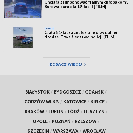
Chciała zaimponować "fajnym chłopakom”.
Surowa kara dla 19-latki [FILM]
OPOLE
Ciało 81-latka znalezione przy polnej
drodze. Trwa śledztwo policji [FILM]
ZOBACZ WIĘCEJ
BIAŁYSTOK
/
BYDGOSZCZ
/
GDAŃSK
/
GORZÓW WLKP.
/
KATOWICE
/
KIELCE
/
KRAKÓW
/
LUBLIN
/
ŁÓDŹ
/
OLSZTYN
/
OPOLE
/
POZNAŃ
/
RZESZÓW
/
SZCZECIN
/
WARSZAWA
/
WROCŁAW