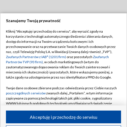
Szanujemy Twoją prywatność
Dołącz do nas:
Kliknij "Akceptuję i przechodzę do serwisu", aby wyrazić zgody na
korzystanie z technologii automatycznego śledzenia i zbierania danych,
TVP
dostęp do informacji na Twoim urządzeniu końcowym i ich
Abonament TVP
przechowywanie oraz na przetwarzanie Twoich danych osobowych przez
Regulamin TVP
nas, czyli Telewizję Polską S.A. w likwidacji (zwaną dalej również „TVP”),
Emisja w TVP
Zaufanych Partnerów z IAB* (1201 firm)
oraz pozostałych
Zaufanych
Polityka prywatności
Partnerów TVP (93 firm)
, w celach marketingowych (w tym do
Centrum informacji TVP
Moje zgody
zautomatyzowanego dopasowania reklam do Twoich zainteresowań i
mierzenia ich skuteczności) i pozostałych, które wskazujemy poniżej, a
Naziemna Telewizja Cyfrowa
Pomoc
także zgody na udostępnianie przez nas identyfikatora PPID do Google.
Sklep TVP
Biuro reklamy
Twoje dane osobowe zbierane podczas odwiedzania przez Ciebie naszych
Rada Programowa
poszczególnych serwisów
zwanych dalej „Portalem”, w tym informacje
Kontakt
zapisywane za pomocą technologii takich jak: pliki cookie, sygnalizatory
System NOS
WWW lub innych podobnych technologii umożliwiających świadczenie
dopasowanych i bezpiecznych usług, personalizację treści oraz reklam,
Informacje o nadawcy
Kanały
udostępnianie funkcji mediów społecznościowych oraz analizowanie
Akceptuję i przechodzę do serwisu
ruchu w Internecie.
Program dla prasy
©2026 Telewizja Polska S.A. w likwidacji