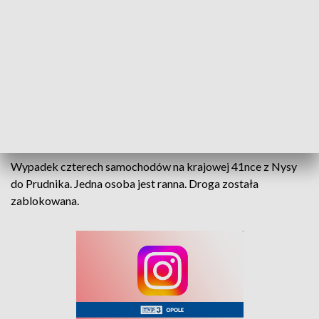
Wypadek pod Rudziczką
Wypadek czterech samochodów na krajowej 41nce z Nysy
do Prudnika. Jedna osoba jest ranna. Droga została
zablokowana.