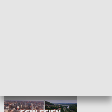
KULTURA I SZTUKA
Wejściówka
Zakładka
MNIEJSZOŚCI