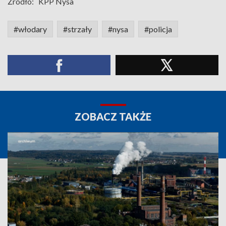
Źródło:
KPP Nysa
#włodary
#strzały
#nysa
#policja
ZOBACZ TAKŻE