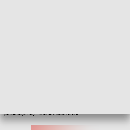
Strzały przy szkole we Włodarach. Uczniowie ewakuowani
W godzinach porannych w kierunku Szkoły
Podstawowej we Włodarach w gminie Korfantów
padły strzały. Dyrekcja nakazała rodzicom
odebranie dzieci ze szkoły.
Na miejscu pracuje policja i ustala okoliczności zdarzenia.
Strzały zostały oddane najprawdopodobniej z broni
pneumatycznej. Nikt nie został ranny.