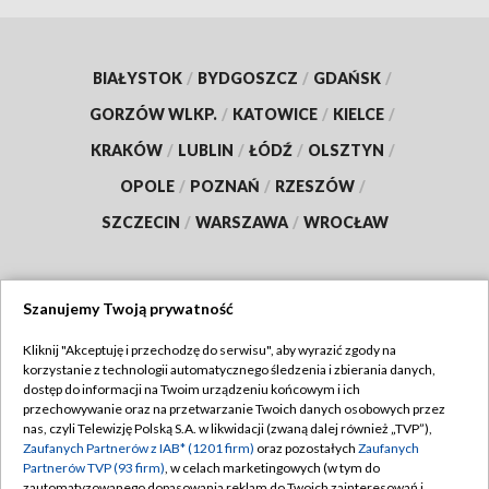
BIAŁYSTOK
/
BYDGOSZCZ
/
GDAŃSK
/
GORZÓW WLKP.
/
KATOWICE
/
KIELCE
/
KRAKÓW
/
LUBLIN
/
ŁÓDŹ
/
OLSZTYN
/
OPOLE
/
POZNAŃ
/
RZESZÓW
/
SZCZECIN
/
WARSZAWA
/
WROCŁAW
Szanujemy Twoją prywatność
Dołącz do nas:
Kliknij "Akceptuję i przechodzę do serwisu", aby wyrazić zgody na
korzystanie z technologii automatycznego śledzenia i zbierania danych,
TVP
dostęp do informacji na Twoim urządzeniu końcowym i ich
Abonament TVP
przechowywanie oraz na przetwarzanie Twoich danych osobowych przez
Regulamin TVP
nas, czyli Telewizję Polską S.A. w likwidacji (zwaną dalej również „TVP”),
Emisja w TVP
Zaufanych Partnerów z IAB* (1201 firm)
oraz pozostałych
Zaufanych
Polityka prywatności
Partnerów TVP (93 firm)
, w celach marketingowych (w tym do
Centrum informacji TVP
Moje zgody
zautomatyzowanego dopasowania reklam do Twoich zainteresowań i