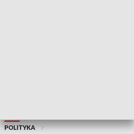
Wejściówka
Zakładka
MNIEJSZOŚCI
Schlesien Journal
POLITYKA