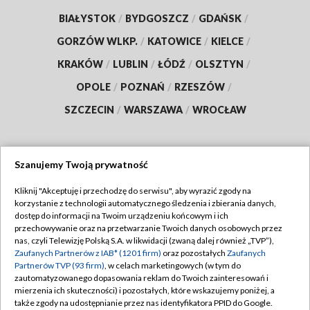
BIAŁYSTOK
/
BYDGOSZCZ
/
GDAŃSK
/
GORZÓW WLKP.
/
KATOWICE
/
KIELCE
/
KRAKÓW
/
LUBLIN
/
ŁÓDŹ
/
OLSZTYN
/
OPOLE
/
POZNAŃ
/
RZESZÓW
/
SZCZECIN
/
WARSZAWA
/
WROCŁAW
Szanujemy Twoją prywatność
Dołącz do nas:
Kliknij "Akceptuję i przechodzę do serwisu", aby wyrazić zgody na
korzystanie z technologii automatycznego śledzenia i zbierania danych,
TVP
dostęp do informacji na Twoim urządzeniu końcowym i ich
Abonament TVP
przechowywanie oraz na przetwarzanie Twoich danych osobowych przez
Regulamin TVP
nas, czyli Telewizję Polską S.A. w likwidacji (zwaną dalej również „TVP”),
Emisja w TVP
Zaufanych Partnerów z IAB* (1201 firm)
oraz pozostałych
Zaufanych
Polityka prywatności
Partnerów TVP (93 firm)
, w celach marketingowych (w tym do
Centrum informacji TVP
Moje zgody
zautomatyzowanego dopasowania reklam do Twoich zainteresowań i
mierzenia ich skuteczności) i pozostałych, które wskazujemy poniżej, a
Naziemna Telewizja Cyfrowa
Pomoc
także zgody na udostępnianie przez nas identyfikatora PPID do Google.