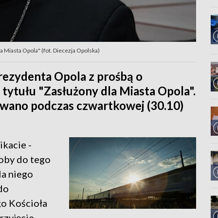
a Miasta Opola" (fot. Diecezja Opolska)
prezydenta Opola z prośbą o
tytułu "Zasłużony dla Miasta Opola".
owano podczas czwartkowej (30.10)
ikacie -
soby do tego
la niego
do
go Kościoła
rzyjęcie