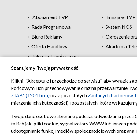
Abonament TVP
Emisja w TVP
Rada Programowa
System NOS
Biuro Reklamy
Ogłoszenie pr
Oferta Handlowa
Akademia Tele
Telegazeta ogłoszenia
Szanujemy Twoją prywatność
Regulamin TVP
Kliknij "Akceptuję i przechodzę do serwisu", aby wyrazić zg
końcowym i ich przechowywanie oraz na przetwarzanie Twoich
z IAB* (1201 firm)
oraz pozostałych
Zaufanych Partnerów T
mierzenia ich skuteczności) i pozostałych, które wskazujemy
Twoje dane osobowe zbierane podczas odwiedzania przez 
takich jak: pliki cookie, sygnalizatory WWW lub innych pod
udostępnianie funkcji mediów społecznościowych oraz anali