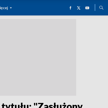
ęcej
 tytułu: "Zasłużony