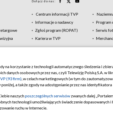
Dołącz do nas:
Centrum informacji TVP
Naziemna
Informacje o nadawcy
Program d
zetargowe
Zgłoś program (ROPAT)
Serwis fo
wizyjna
Kariera w TVP
Merchandi
Polityka prywatności
Moje zgody
Pomoc
Biuro re
ody na korzystanie z technologii automatycznego śledzenia i zbie
 danych osobowych przez nas, czyli Telewizję Polską S.A. w likw
VP (93 firm)
, w celach marketingowych (w tym do zautomatyzow
 poniżej, a także zgody na udostępnianie przez nas identyfikator
Ciebie naszych
poszczególnych serwisów
zwanych dalej „Portalem
obnych technologii umożliwiających świadczenie dopasowanych i be
zowanie ruchu w Internecie.