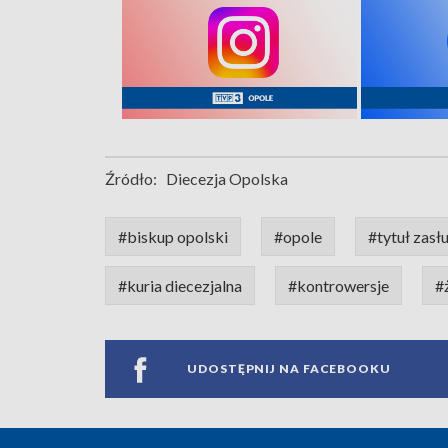
Źródło:
Diecezja Opolska
#biskup opolski
#opole
#tytuł zasł
#kuria diecezjalna
#kontrowersje
#
UDOSTĘPNIJ NA FACEBOOKU