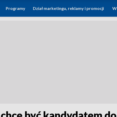
Programy
Dział marketingu, reklamy i promocji
Wi
 chce być kandydatem do