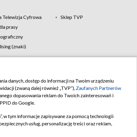
 Telewizja Cyfrowa
Sklep TVP
la prasy
tograficzny
sing (znaki)
klamy
Kontakt
rania danych, dostęp do informacji na Twoim urządzeniu
idacji (zwaną dalej również „TVP”),
Zaufanych Partnerów
anego dopasowania reklam do Twoich zainteresowań i
a PPID do Google.
”, w tym informacje zapisywane za pomocą technologii
zpiecznych usług, personalizację treści oraz reklam,