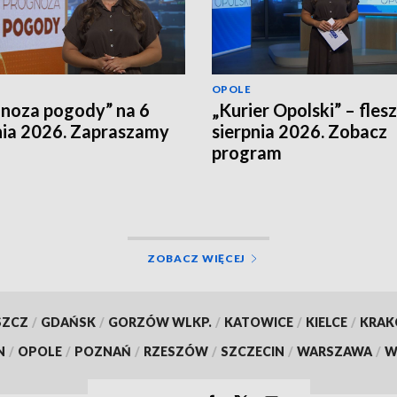
OPOLE
noza pogody” na 6
„Kurier Opolski” – flesz
nia 2026. Zapraszamy
sierpnia 2026. Zobacz
program
ZOBACZ WIĘCEJ
SZCZ
/
GDAŃSK
/
GORZÓW WLKP.
/
KATOWICE
/
KIELCE
/
KRA
N
/
OPOLE
/
POZNAŃ
/
RZESZÓW
/
SZCZECIN
/
WARSZAWA
/
W