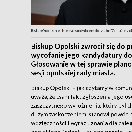
Biskup Opolski nie chce być kandydatem do tytułu: "Zasłużony dl
Biskup Opolski zwrócił się do 
wycofanie jego kandydatury do 
Głosowanie w tej sprawie plan
sesji opolskiej rady miasta.
Biskup Opolski – jak czytamy w komun
uważa, że „sam fakt zgłoszenia jego o
zaszczytnego wyróżnienia, który był d
dużym zaskoczeniem, stanowi powód 
wdzięczności i wyraz uznania dla całe
opolskiego, jednak – w jego ocenie – p