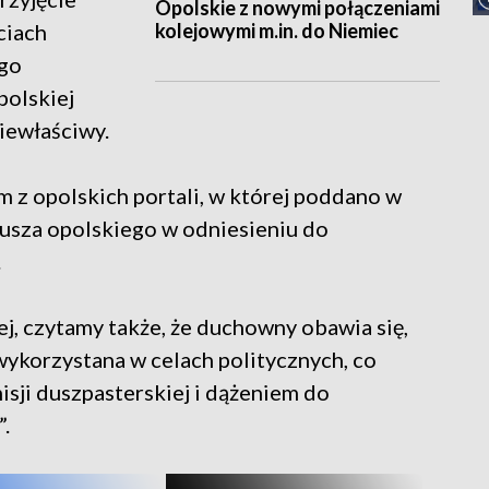
Opolskie z nowymi połączeniami
kolejowymi m.in. do Niemiec
ciach
ego
polskiej
iewłaściwy.
 z opolskich portali, w której poddano w
usza opolskiego w odniesieniu do
.
j, czytamy także, że duchowny obawia się,
wykorzystana w celach politycznych, co
isji duszpasterskiej i dążeniem do
.