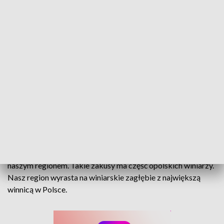
Chcą mieć certyfikat. Opolscy winiarze starają się o ochronę trunków z regionu
Francuzi maja szampana z Szampanii, Włosi Prosecco
kojarzone z Wenecją i północno-wschodnią częścią kraju.
Polacy nie gęsi i też mogliby mieć własne wino, kojarzone z
naszym regionem. Takie zakusy ma część opolskich winiarzy.
Nasz region wyrasta na winiarskie zagłębie z największą
winnicą w Polsce.