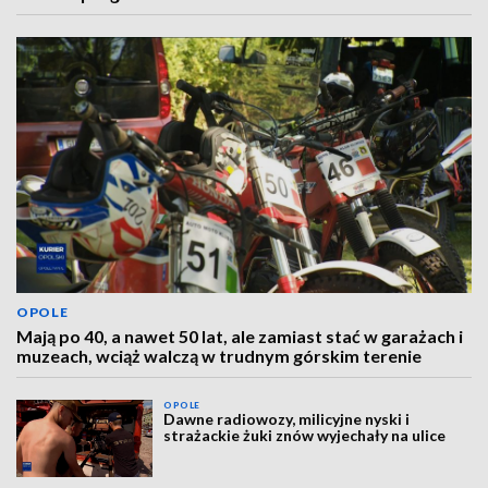
OPOLE
Mają po 40, a nawet 50 lat, ale zamiast stać w garażach i
muzeach, wciąż walczą w trudnym górskim terenie
OPOLE
Dawne radiowozy, milicyjne nyski i
strażackie żuki znów wyjechały na ulice