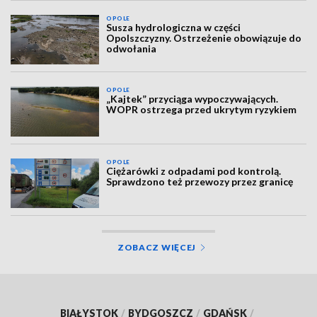
OPOLE
Susza hydrologiczna w części
Opolszczyzny. Ostrzeżenie obowiązuje do
odwołania
OPOLE
„Kajtek” przyciąga wypoczywających.
WOPR ostrzega przed ukrytym ryzykiem
OPOLE
Ciężarówki z odpadami pod kontrolą.
Sprawdzono też przewozy przez granicę
ZOBACZ WIĘCEJ
BIAŁYSTOK
/
BYDGOSZCZ
/
GDAŃSK
/