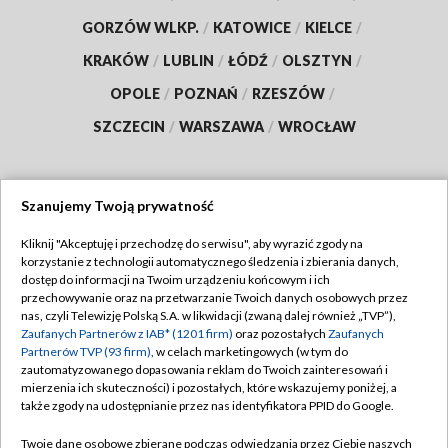
GORZÓW WLKP.
/
KATOWICE
/
KIELCE
/
KRAKÓW
/
LUBLIN
/
ŁÓDŹ
/
OLSZTYN
/
OPOLE
/
POZNAŃ
/
RZESZÓW
/
SZCZECIN
/
WARSZAWA
/
WROCŁAW
Szanujemy Twoją prywatność
Dołącz do nas:
Kliknij "Akceptuję i przechodzę do serwisu", aby wyrazić zgody na
korzystanie z technologii automatycznego śledzenia i zbierania danych,
TVP
dostęp do informacji na Twoim urządzeniu końcowym i ich
Abonament TVP
przechowywanie oraz na przetwarzanie Twoich danych osobowych przez
Regulamin TVP
nas, czyli Telewizję Polską S.A. w likwidacji (zwaną dalej również „TVP”),
Emisja w TVP
Zaufanych Partnerów z IAB* (1201 firm)
oraz pozostałych
Zaufanych
Polityka prywatności
Partnerów TVP (93 firm)
, w celach marketingowych (w tym do
Centrum informacji TVP
Moje zgody
zautomatyzowanego dopasowania reklam do Twoich zainteresowań i
mierzenia ich skuteczności) i pozostałych, które wskazujemy poniżej, a
Naziemna Telewizja Cyfrowa
Pomoc
także zgody na udostępnianie przez nas identyfikatora PPID do Google.
Sklep TVP
Biuro reklamy
Twoje dane osobowe zbierane podczas odwiedzania przez Ciebie naszych