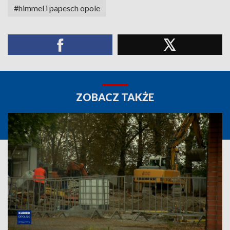
#himmel i papesch opole
ZOBACZ TAKŻE