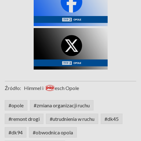
Źródło:
Himmel i
esch Opole
#opole
#zmiana organizacji ruchu
#remont drogi
#utrudnienia w ruchu
#dk45
#dk94
#obwodnica opola