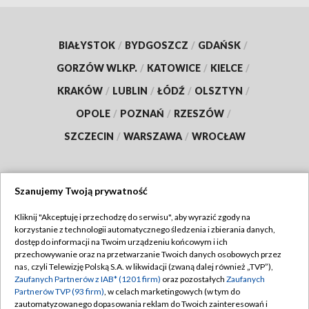
BIAŁYSTOK
/
BYDGOSZCZ
/
GDAŃSK
/
GORZÓW WLKP.
/
KATOWICE
/
KIELCE
/
KRAKÓW
/
LUBLIN
/
ŁÓDŹ
/
OLSZTYN
/
OPOLE
/
POZNAŃ
/
RZESZÓW
/
SZCZECIN
/
WARSZAWA
/
WROCŁAW
Szanujemy Twoją prywatność
Dołącz do nas:
Kliknij "Akceptuję i przechodzę do serwisu", aby wyrazić zgody na
korzystanie z technologii automatycznego śledzenia i zbierania danych,
TVP
dostęp do informacji na Twoim urządzeniu końcowym i ich
Abonament TVP
przechowywanie oraz na przetwarzanie Twoich danych osobowych przez
Regulamin TVP
nas, czyli Telewizję Polską S.A. w likwidacji (zwaną dalej również „TVP”),
Emisja w TVP
Zaufanych Partnerów z IAB* (1201 firm)
oraz pozostałych
Zaufanych
Polityka prywatności
Partnerów TVP (93 firm)
, w celach marketingowych (w tym do
Centrum informacji TVP
Moje zgody
zautomatyzowanego dopasowania reklam do Twoich zainteresowań i