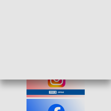
ruch odbywać się będzie bez możliwości bezpośredniego
skrętu w ul. Partyzancką – obowiązywać będzie objazd
przez obwodnicę północną. Dla komunikacji autobusowej
wydzielone będą pasy dla autobusów jadących do Sławic i
Centrum.
Ruch na odcinku budowanej trasy będzie tymczasowo
prowadzony dwukierunkowo lewą stroną jezdni
DK45/DK94. Prace umożliwią realizację podpór wiaduktu
oraz obniżenie istniejącego ronda.