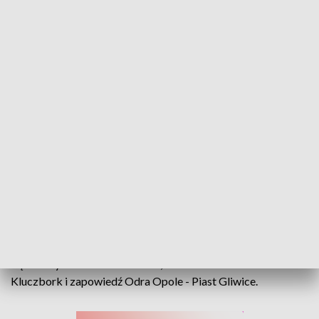
„Sport Opolski” – 27 października 2025
Corotop Gwardia Opole poniosła trzecią porażkę z
rzędu w Orlen Superlidze. Podopieczni Bartosza
Jureckiego ulegli na wyjeździe KGHM Chrobremu
Głogów różnicą jednego trafienia.
W programie także o inauguracyjnym spotkaniu ZAKSY
Kędzierzyn-Koźle w Plus Lidze, meczu Mickiewicza
Kluczbork i zapowiedź Odra Opole - Piast Gliwice.