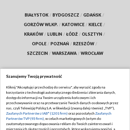
BIAŁYSTOK
/
BYDGOSZCZ
/
GDAŃSK
/
GORZÓW WLKP.
/
KATOWICE
/
KIELCE
/
KRAKÓW
/
LUBLIN
/
ŁÓDŹ
/
OLSZTYN
/
OPOLE
/
POZNAŃ
/
RZESZÓW
/
SZCZECIN
/
WARSZAWA
/
WROCŁAW
Szanujemy Twoją prywatność
Dołącz do nas:
Kliknij "Akceptuję i przechodzę do serwisu", aby wyrazić zgody na
korzystanie z technologii automatycznego śledzenia i zbierania danych,
TVP
dostęp do informacji na Twoim urządzeniu końcowym i ich
Abonament TVP
przechowywanie oraz na przetwarzanie Twoich danych osobowych przez
Regulamin TVP
nas, czyli Telewizję Polską S.A. w likwidacji (zwaną dalej również „TVP”),
Emisja w TVP
Zaufanych Partnerów z IAB* (1201 firm)
oraz pozostałych
Zaufanych
Polityka prywatności
Partnerów TVP (93 firm)
, w celach marketingowych (w tym do
Centrum informacji TVP
Moje zgody
zautomatyzowanego dopasowania reklam do Twoich zainteresowań i
mierzenia ich skuteczności) i pozostałych, które wskazujemy poniżej, a