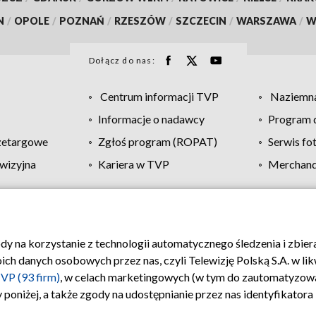
N
/
OPOLE
/
POZNAŃ
/
RZESZÓW
/
SZCZECIN
/
WARSZAWA
/
W
Dołącz do nas:
Centrum informacji TVP
Naziemna
Informacje o nadawcy
Program d
zetargowe
Zgłoś program (ROPAT)
Serwis fo
wizyjna
Kariera w TVP
Merchandi
Polityka prywatności
Moje zgody
Pomoc
Biuro re
ody na korzystanie z technologii automatycznego śledzenia i zbie
 danych osobowych przez nas, czyli Telewizję Polską S.A. w likw
VP (93 firm)
, w celach marketingowych (w tym do zautomatyzow
 poniżej, a także zgody na udostępnianie przez nas identyfikator