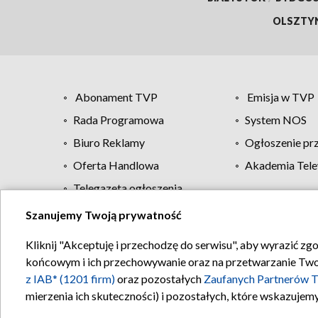
OLSZTY
Abonament TVP
Emisja w TVP
Rada Programowa
System NOS
Biuro Reklamy
Ogłoszenie pr
Oferta Handlowa
Akademia Tele
Telegazeta ogłoszenia
Szanujemy Twoją prywatność
Regulamin TVP
Kliknij "Akceptuję i przechodzę do serwisu", aby wyrazić zg
końcowym i ich przechowywanie oraz na przetwarzanie Twoich
z IAB* (1201 firm)
oraz pozostałych
Zaufanych Partnerów T
mierzenia ich skuteczności) i pozostałych, które wskazujemy