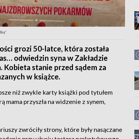
dką”
ści grozi 50-latce, która została
zas… odwiedzin syna w Zakładzie
 Kobieta stanie przed sądem za
zanych w książce.
sze niż zwykle karty książki pod tytułem
órą mama przyszła na widzenie z synem,
riuszy zwróciły strony, które były nasączane
 badanie przy użyciu testera narkotykowego,