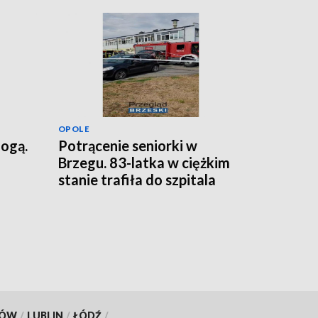
OPOLE
nogą.
Potrącenie seniorki w
Brzegu. 83-latka w ciężkim
stanie trafiła do szpitala
[FILM]
KÓW
/
LUBLIN
/
ŁÓDŹ
/