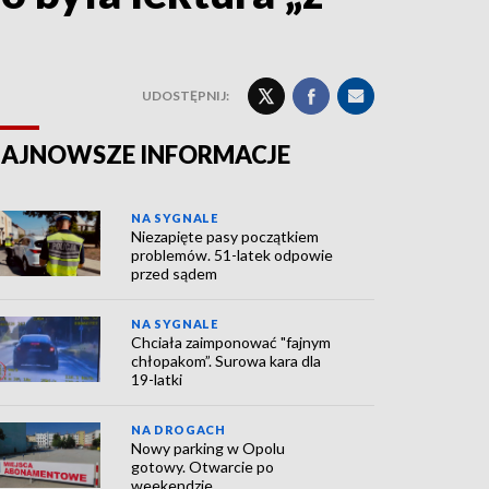
UDOSTĘPNIJ:
AJNOWSZE INFORMACJE
NA SYGNALE
Niezapięte pasy początkiem
problemów. 51-latek odpowie
przed sądem
NA SYGNALE
Chciała zaimponować "fajnym
chłopakom”. Surowa kara dla
19-latki
NA DROGACH
Nowy parking w Opolu
gotowy. Otwarcie po
weekendzie