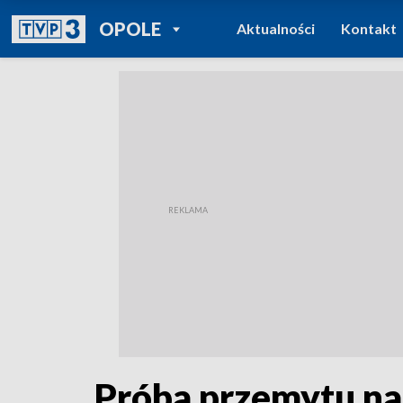
POWRÓT DO
OPOLE
Aktualności
Kontakt
TVP REGIONY
Próba przemytu nar