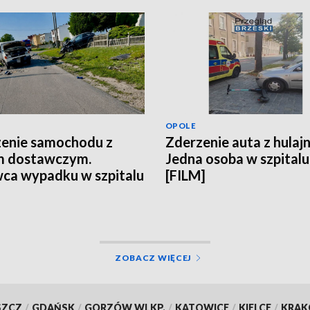
OPOLE
enie samochodu z
Zderzenie auta z hulaj
m dostawczym.
Jedna osoba w szpitalu
ca wypadku w szpitalu
[FILM]
ZOBACZ WIĘCEJ
SZCZ
/
GDAŃSK
/
GORZÓW WLKP.
/
KATOWICE
/
KIELCE
/
KRA