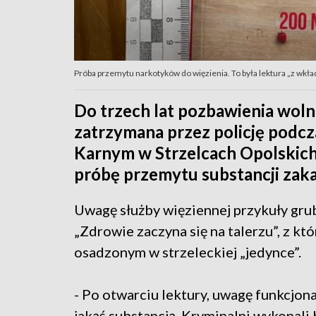
Próba przemytu narkotyków do więzienia. To była lektura „z wkła
Do trzech lat pozbawienia wolno
zatrzymana przez policję podc
Karnym w Strzelcach Opolskich.
próbę przemytu substancji zaka
Uwagę służby więziennej przykuły grub
„Zdrowie zaczyna się na talerzu”, z kt
osadzonym w strzeleckiej „jedynce”.
- Po otwarciu lektury, uwagę funkcjona
jakąś substancją. Kryminalni wykonali