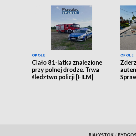
OPOLE
OPOLE
Ciało 81-latka znalezione
Zderz
przy polnej drodze. Trwa
aute
śledztwo policji [FILM]
Spraw
BIAŁYSTOK
/
BYDGO