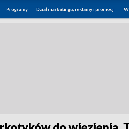
Programy
Dział marketingu, reklamy i promocji
Wi
kotyków do więzienia. To