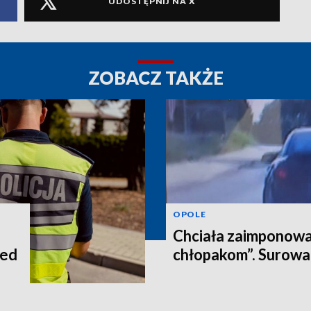
UDOSTĘPNIJ NA X
ZOBACZ TAKŻE
OPOLE
Chciała zaimponowa
zed
chłopakom”. Surowa 