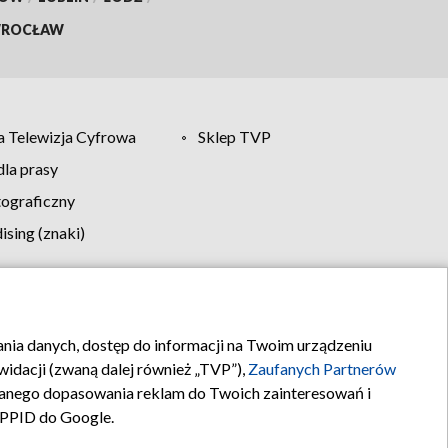
ROCŁAW
 Telewizja Cyfrowa
Sklep TVP
la prasy
tograficzny
sing (znaki)
klamy
Kontakt
rania danych, dostęp do informacji na Twoim urządzeniu
idacji (zwaną dalej również „TVP”),
Zaufanych Partnerów
anego dopasowania reklam do Twoich zainteresowań i
a PPID do Google.