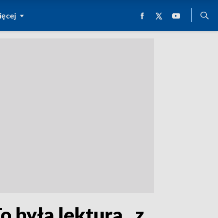
ęcej
 była lektura „z