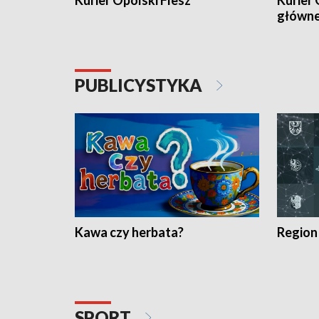
Kurier Opolski Flesz
Kurier 
główn
PUBLICYSTYKA
Kawa czy herbata?
Region
SPORT