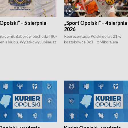
Opolski” – 5 sierpnia
„Sport Opolski” – 4 sierpnia
2026
rownik Baborów obchodził 80-
Reprezentacja Polski do lat 21 w
nienia klubu. Wyjątkowy jubileusz
koszykówce 3x3 – z Mikołajem
 na sportowo. W programie
Kowalczykiem z opolskiego AZS-u 
 turnieju eliminacyjnym
składzie - wygrała dwa z trzech tur
h Mistrzostw w siatkówce
w ramach Ligi Narodów. Rywalizacja
 amatorów w Opolu oraz o
odbyła się w węgierskim Szolnok.
lejarza Opole. Zapraszamy!