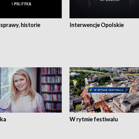
 sprawy, historie
Interwencje Opolskie
ka
W rytmie festiwalu