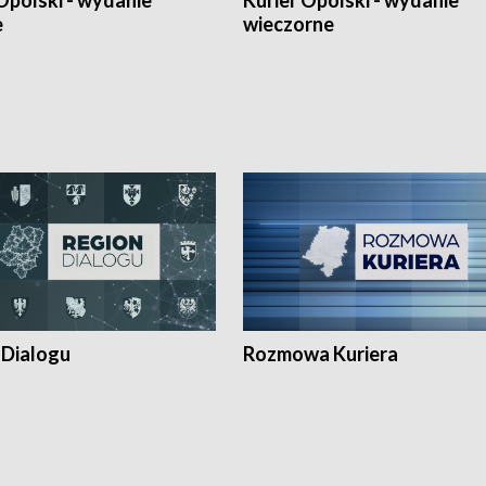
Opolski - wydanie
Kurier Opolski - wydanie
e
wieczorne
 Dialogu
Rozmowa Kuriera