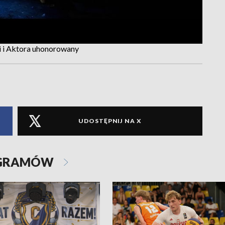
i i Aktora uhonorowany
UDOSTĘPNIJ NA X
OGRAMÓW