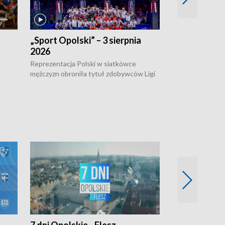
„Sport Opolski” – 3 sierpnia
„Sport Opolsk
2026
Reprezentacja P
mężczyzn w półfi
Reprezentacja Polski w siatkówce
meczu ćwierćfin
mężczyzn obroniła tytuł zdobywców Ligi
Biało-Czerwoni p
w
Narodów. W finale pokonali Amerykanów
Ningbo Ukraińcó
niejów
po tie-breaku. W meczu nie zabrakło
opolskich wątków.