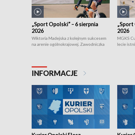
„Sport Opolski” – 6 sierpnia
„Sport 
2026
2026
Wiktoria Madejska z kolejnym sukcesem
MGKS Cuk
na arenie ogólnokrajowej. Zawodniczka
lecie ist
Klubu Kolarskiego Ziemia Brzeska
odbył się
została podwójna Mistrzynią Polski
również o
Juniorów Młodszych w kolarstwie
Otwartyc
torowym.
plażowej
INFORMACJE
meczu Ko