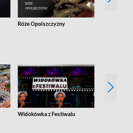
Róże Opolszczyzny
Czas report
Widokówka z Festiwalu
Strefa Kultu