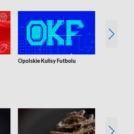
Opolskie Kulisy Futbolu
Złote chwile
sportu