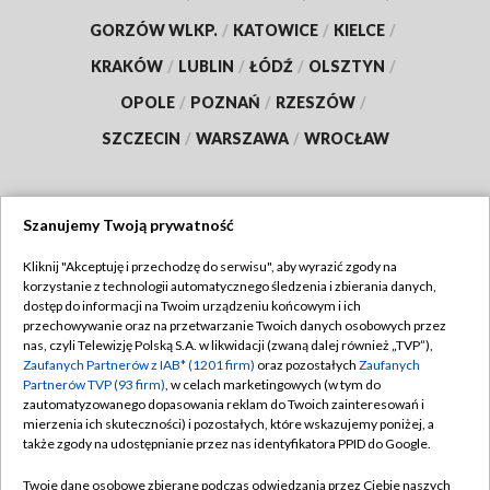
GORZÓW WLKP.
/
KATOWICE
/
KIELCE
/
KRAKÓW
/
LUBLIN
/
ŁÓDŹ
/
OLSZTYN
/
OPOLE
/
POZNAŃ
/
RZESZÓW
/
SZCZECIN
/
WARSZAWA
/
WROCŁAW
Szanujemy Twoją prywatność
Dołącz do nas:
Kliknij "Akceptuję i przechodzę do serwisu", aby wyrazić zgody na
korzystanie z technologii automatycznego śledzenia i zbierania danych,
TVP
dostęp do informacji na Twoim urządzeniu końcowym i ich
Abonament TVP
przechowywanie oraz na przetwarzanie Twoich danych osobowych przez
Regulamin TVP
nas, czyli Telewizję Polską S.A. w likwidacji (zwaną dalej również „TVP”),
Emisja w TVP
Zaufanych Partnerów z IAB* (1201 firm)
oraz pozostałych
Zaufanych
Polityka prywatności
Partnerów TVP (93 firm)
, w celach marketingowych (w tym do
Centrum informacji TVP
Moje zgody
zautomatyzowanego dopasowania reklam do Twoich zainteresowań i
mierzenia ich skuteczności) i pozostałych, które wskazujemy poniżej, a
Naziemna Telewizja Cyfrowa
Pomoc
także zgody na udostępnianie przez nas identyfikatora PPID do Google.
Sklep TVP
Biuro reklamy
Twoje dane osobowe zbierane podczas odwiedzania przez Ciebie naszych