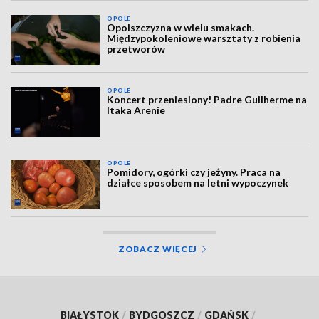
OPOLE
Opolszczyzna w wielu smakach.
Międzypokoleniowe warsztaty z robienia
przetworów
OPOLE
Koncert przeniesiony! Padre Guilherme na
Itaka Arenie
OPOLE
Pomidory, ogórki czy jeżyny. Praca na
działce sposobem na letni wypoczynek
ZOBACZ WIĘCEJ
BIAŁYSTOK
/
BYDGOSZCZ
/
GDAŃSK
/