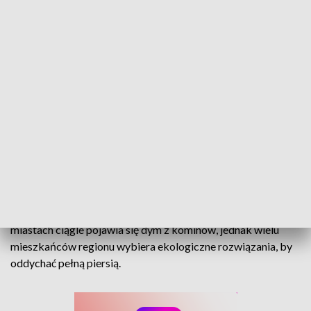
Smog w odwrocie? Opolskie walczy o czyste powietrze.
Smog wciąż nie odpuszcza – także na Opolszczyźnie. Choć
jakość powietrza z roku na rok się poprawia, to sezon
grzewczy znów może przynieść problemy. W niektórych
miastach ciągle pojawia się dym z kominów, jednak wielu
mieszkańców regionu wybiera ekologiczne rozwiązania, by
oddychać pełną piersią.