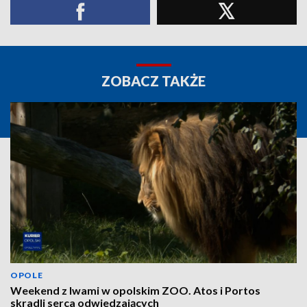
ZOBACZ TAKŻE
OPOLE
Weekend z lwami w opolskim ZOO. Atos i Portos
skradli serca odwiedzających