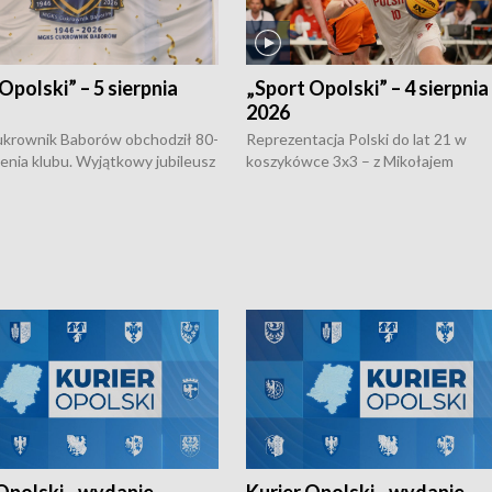
Opolski” – 5 sierpnia
„Sport Opolski” – 4 sierpnia
2026
rownik Baborów obchodził 80-
Reprezentacja Polski do lat 21 w
nienia klubu. Wyjątkowy jubileusz
koszykówce 3x3 – z Mikołajem
 na sportowo. W programie
Kowalczykiem z opolskiego AZS-u 
 turnieju eliminacyjnym
składzie - wygrała dwa z trzech tur
h Mistrzostw w siatkówce
w ramach Ligi Narodów. Rywalizacja
 amatorów w Opolu oraz o
odbyła się w węgierskim Szolnok.
lejarza Opole. Zapraszamy!