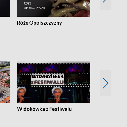
Róże Opolszczyzny
Czas report
Widokówka z Festiwalu
Strefa Kultu