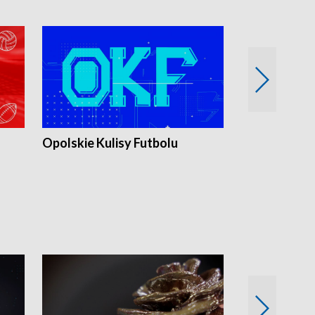
Opolskie Kulisy Futbolu
Złote chwile
sportu