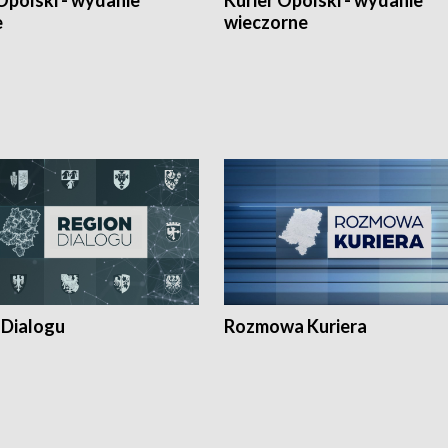
Opolski - wydanie
Kurier Opolski - wydanie
e
wieczorne
 Dialogu
Rozmowa Kuriera