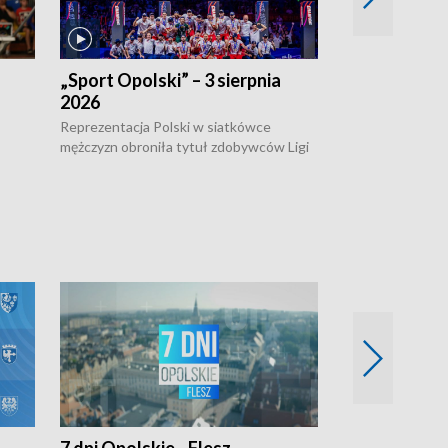
„Sport Opolski” – 3 sierpnia
„Sport Opolsk
2026
Reprezentacja P
mężczyzn w półfi
Reprezentacja Polski w siatkówce
meczu ćwierćfin
mężczyzn obroniła tytuł zdobywców Ligi
Biało-Czerwoni p
w
Narodów. W finale pokonali Amerykanów
Ningbo Ukraińcó
niejów
po tie-breaku. W meczu nie zabrakło
opolskich wątków.