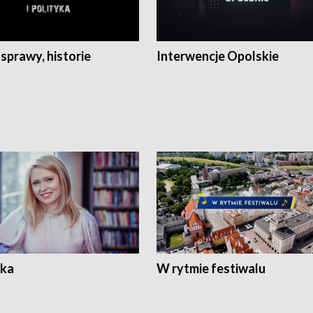
 sprawy, historie
Interwencje Opolskie
ka
W rytmie festiwalu