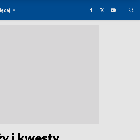
ęcej
ży i kwesty