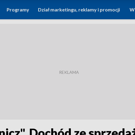
Programy
Dział marketingu, reklamy i promocji
Wi
nicz". Dochód ze sprzeda