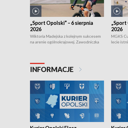
„Sport Opolski” – 6 sierpnia
„Sport 
2026
2026
Wiktoria Madejska z kolejnym sukcesem
MGKS Cuk
na arenie ogólnokrajowej. Zawodniczka
lecie ist
Klubu Kolarskiego Ziemia Brzeska
odbył się
została podwójna Mistrzynią Polski
również o
Juniorów Młodszych w kolarstwie
Otwartyc
torowym.
plażowej
INFORMACJE
meczu Ko