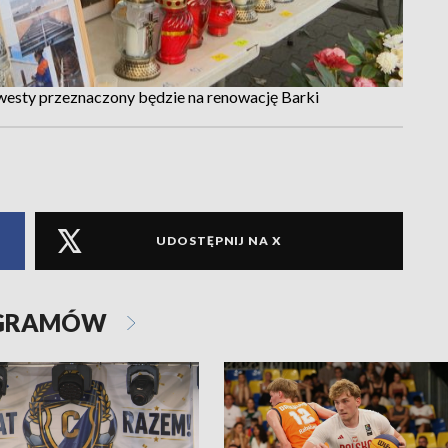
kwesty przeznaczony będzie na renowację Barki
UDOSTĘPNIJ NA X
OGRAMÓW