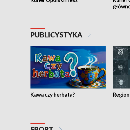
Kurier Opolski Flesz
Kurier 
główn
PUBLICYSTYKA
Kawa czy herbata?
Region
SPORT