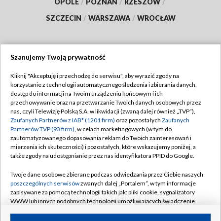
OPOLE
/
POZNAŃ
/
RZESZÓW
/
SZCZECIN
/
WARSZAWA
/
WROCŁAW
Szanujemy Twoją prywatność
Dołącz do nas:
Kliknij "Akceptuję i przechodzę do serwisu", aby wyrazić zgody na
korzystanie z technologii automatycznego śledzenia i zbierania danych,
TVP
dostęp do informacji na Twoim urządzeniu końcowym i ich
Abonament TVP
przechowywanie oraz na przetwarzanie Twoich danych osobowych przez
Regulamin TVP
nas, czyli Telewizję Polską S.A. w likwidacji (zwaną dalej również „TVP”),
Emisja w TVP
Zaufanych Partnerów z IAB* (1201 firm)
oraz pozostałych
Zaufanych
Polityka prywatności
Partnerów TVP (93 firm)
, w celach marketingowych (w tym do
Centrum informacji TVP
Moje zgody
zautomatyzowanego dopasowania reklam do Twoich zainteresowań i
mierzenia ich skuteczności) i pozostałych, które wskazujemy poniżej, a
Naziemna Telewizja Cyfrowa
Pomoc
także zgody na udostępnianie przez nas identyfikatora PPID do Google.
Sklep TVP
Biuro reklamy
Twoje dane osobowe zbierane podczas odwiedzania przez Ciebie naszych
Rada Programowa
poszczególnych serwisów
zwanych dalej „Portalem”, w tym informacje
Kontakt
zapisywane za pomocą technologii takich jak: pliki cookie, sygnalizatory
System NOS
WWW lub innych podobnych technologii umożliwiających świadczenie
dopasowanych i bezpiecznych usług, personalizację treści oraz reklam,
Informacje o nadawcy
Kanały
udostępnianie funkcji mediów społecznościowych oraz analizowanie