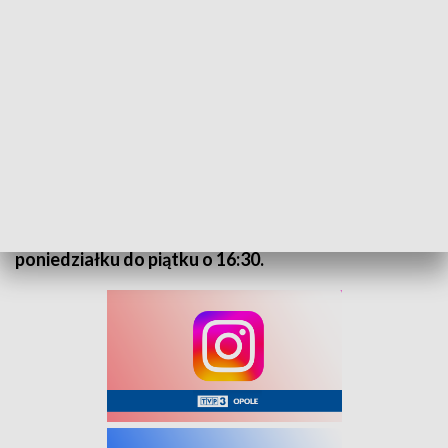
„Kurier Opolski” – flesz, 21 października 2025
Na nasz serwis informacyjny zapraszamy od
poniedziałku do piątku o 16:30.