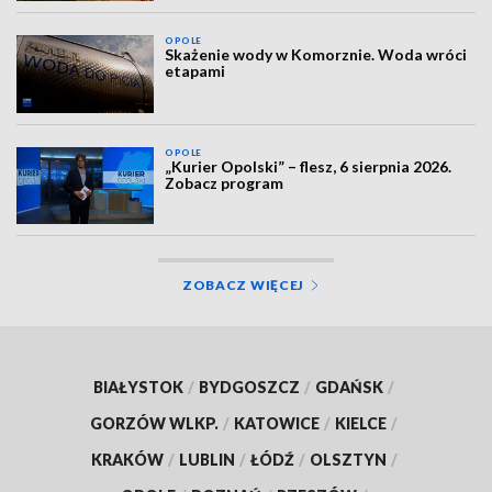
OPOLE
Skażenie wody w Komorznie. Woda wróci
etapami
OPOLE
„Kurier Opolski” – flesz, 6 sierpnia 2026.
Zobacz program
ZOBACZ WIĘCEJ
BIAŁYSTOK
/
BYDGOSZCZ
/
GDAŃSK
/
GORZÓW WLKP.
/
KATOWICE
/
KIELCE
/
KRAKÓW
/
LUBLIN
/
ŁÓDŹ
/
OLSZTYN
/