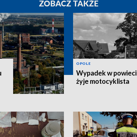
ZOBACZ TAKŻE
OPOLE
u
Wypadek w powiecie
żyje motocyklista