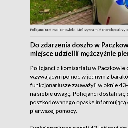
Policjanci uratowali człowieka. Mężczyzna miał chorobę cukrzy
Do zdarzenia doszło w Paczkowi
miejsce udzielili mężczyźnie pi
Policjanci z komisariatu w Paczkowie 
wzywającym pomoc w jednym z baraków 
funkcjonariusze zauważyli w oknie 43-
na siebie uwagę. Policjanci dostali si
poszkodowanego opaskę informującą o 
pierwszej pomocy.
Funkcjonariusze podali 43-latkowi słod