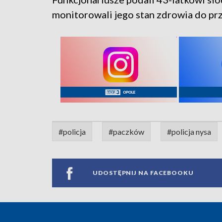
monitorowali jego stan zdrowia do p
#policja
#paczków
#policja nysa
UDOSTĘPNIJ NA FACEBOOKU