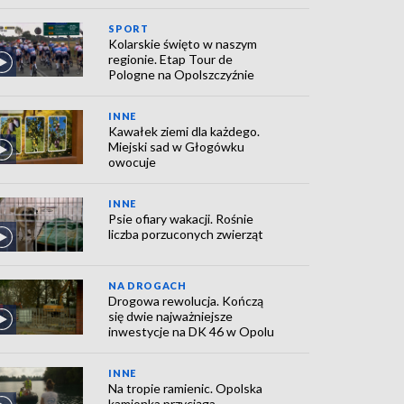
SPORT
Kolarskie święto w naszym
regionie. Etap Tour de
Pologne na Opolszczyźnie
INNE
Kawałek ziemi dla każdego.
Miejski sad w Głogówku
owocuje
INNE
Psie ofiary wakacji. Rośnie
liczba porzuconych zwierząt
NA DROGACH
Drogowa rewolucja. Kończą
się dwie najważniejsze
inwestycje na DK 46 w Opolu
INNE
Na tropie ramienic. Opolska
kamionka przyciąga