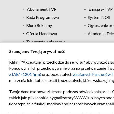
Abonament TVP
Emisja w TVP
Rada Programowa
System NOS
Biuro Reklamy
Ogłoszenie pr
Oferta Handlowa
Akademia Tele
Telegazeta ogłoszenia
Szanujemy Twoją prywatność
Regulamin TVP
Kliknij "Akceptuję i przechodzę do serwisu", aby wyrazić zg
końcowym i ich przechowywanie oraz na przetwarzanie Twoich
z IAB* (1201 firm)
oraz pozostałych
Zaufanych Partnerów T
mierzenia ich skuteczności) i pozostałych, które wskazujemy
Twoje dane osobowe zbierane podczas odwiedzania przez 
takich jak: pliki cookie, sygnalizatory WWW lub innych pod
udostępnianie funkcji mediów społecznościowych oraz anali