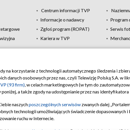
Centrum informacji TVP
Naziemna
Informacje o nadawcy
Program d
zetargowe
Zgłoś program (ROPAT)
Serwis fo
wizyjna
Kariera w TVP
Merchandi
Polityka prywatności
Moje zgody
Pomoc
Biuro re
ody na korzystanie z technologii automatycznego śledzenia i zbie
 danych osobowych przez nas, czyli Telewizję Polską S.A. w likw
VP (93 firm)
, w celach marketingowych (w tym do zautomatyzow
 poniżej, a także zgody na udostępnianie przez nas identyfikator
Ciebie naszych
poszczególnych serwisów
zwanych dalej „Portalem
obnych technologii umożliwiających świadczenie dopasowanych i be
zowanie ruchu w Internecie.