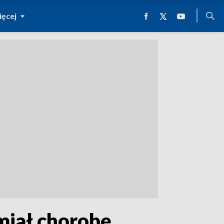
ęcej
miał chorobę