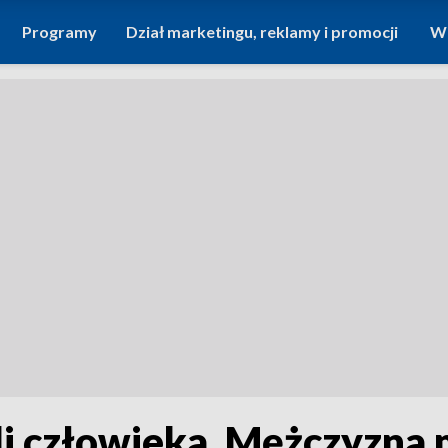
Programy
Dział marketingu, reklamy i promocji
Wi
li człowieka. Mężczyzna 