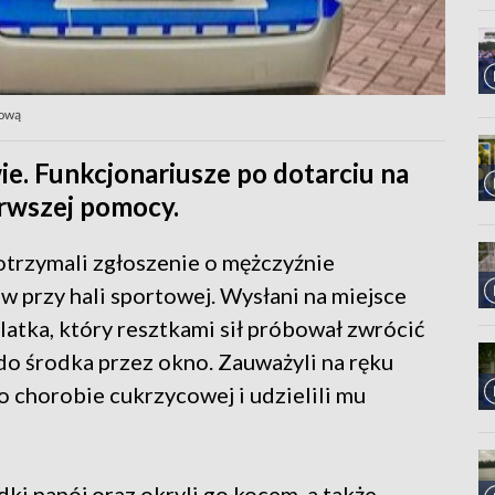
cową
e. Funkcjonariusze po dotarciu na
erwszej pomocy.
otrzymali zgłoszenie o mężczyźnie
przy hali sportowej. Wysłani na miejsce
latka, który resztkami sił próbował zwrócić
ę do środka przez okno. Zauważyli na ręku
chorobie cukrzycowej i udzielili mu
ki napój oraz okryli go kocem, a także