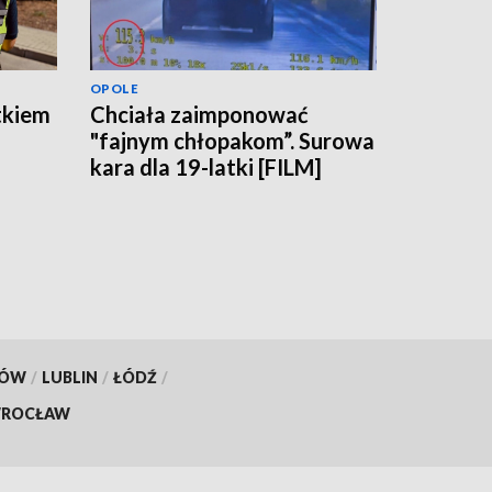
OPOLE
tkiem
Chciała zaimponować
"fajnym chłopakom”. Surowa
kara dla 19-latki [FILM]
KÓW
/
LUBLIN
/
ŁÓDŹ
/
ROCŁAW