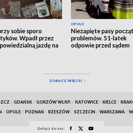
OPOLE
przy sobie sporo
Niezapięte pasy począ
tyków. Wpadł przez
problemów. 51-latek
powiedzialną jazdę na
odpowie przed sądem
nodze
ZOBACZ WIĘCEJ
SZCZ
/
GDAŃSK
/
GORZÓW WLKP.
/
KATOWICE
/
KIELCE
/
KRA
N
/
OPOLE
/
POZNAŃ
/
RZESZÓW
/
SZCZECIN
/
WARSZAWA
/
W
Dołącz do nas: