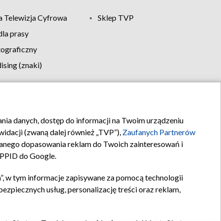
 Telewizja Cyfrowa
Sklep TVP
la prasy
tograficzny
sing (znaki)
klamy
Kontakt
rania danych, dostęp do informacji na Twoim urządzeniu
idacji (zwaną dalej również „TVP”),
Zaufanych Partnerów
anego dopasowania reklam do Twoich zainteresowań i
a PPID do Google.
”, w tym informacje zapisywane za pomocą technologii
zpiecznych usług, personalizację treści oraz reklam,