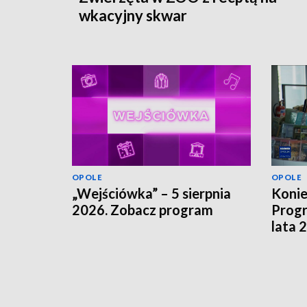
wkacyjny skwar
OPOLE
OPOLE
„Wejściówka” – 5 sierpnia
Koni
2026. Zobacz program
Progr
lata 
szuka
finan