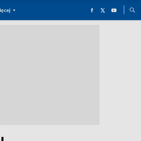
ęcej
u