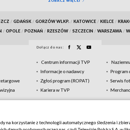
ZOBACZ WIĘCEJ
SZCZ
/
GDAŃSK
/
GORZÓW WLKP.
/
KATOWICE
/
KIELCE
/
KRA
N
/
OPOLE
/
POZNAŃ
/
RZESZÓW
/
SZCZECIN
/
WARSZAWA
/
W
Dołącz do nas:
Centrum informacji TVP
Naziemna
Informacje o nadawcy
Program d
zetargowe
Zgłoś program (ROPAT)
Serwis fo
wizyjna
Kariera w TVP
Merchandi
Polityka prywatności
Moje zgody
Pomoc
Biuro re
ody na korzystanie z technologii automatycznego śledzenia i zbie
 danych osobowych przez nas, czyli Telewizję Polską S.A. w likw