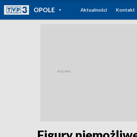
POWRÓT DO
OPOLE
Aktualności
Kontakt
TVP REGIONY
„Figury niemożliw