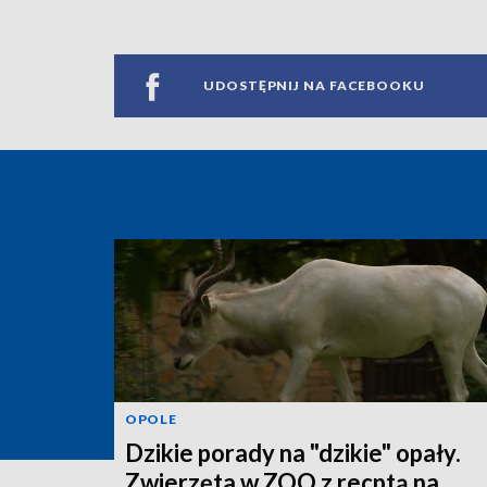
UDOSTĘPNIJ NA FACEBOOKU
OPOLE
Dzikie porady na "dzikie" opały.
Zwierzęta w ZOO z recptą na