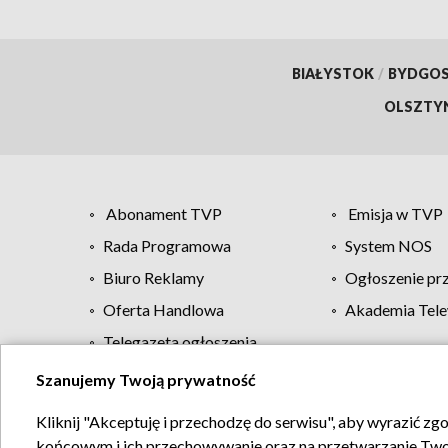
BIAŁYSTOK
/
BYDGO
OLSZTY
Abonament TVP
Emisja w TVP
Rada Programowa
System NOS
Biuro Reklamy
Ogłoszenie pr
Oferta Handlowa
Akademia Tele
Telegazeta ogłoszenia
Szanujemy Twoją prywatność
Regulamin TVP
Kliknij "Akceptuję i przechodzę do serwisu", aby wyrazić zg
końcowym i ich przechowywanie oraz na przetwarzanie Twoich