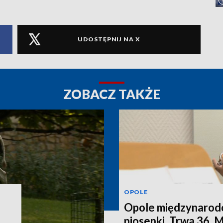
UDOSTĘPNIJ NA X
ZOBACZ TAKŻE
OPOLE
Opole międzynarodo
piosenki. Trwa 36.