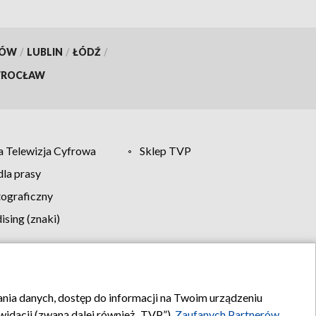
KÓW
/
LUBLIN
/
ŁÓDŹ
/
ROCŁAW
 Telewizja Cyfrowa
Sklep TVP
la prasy
tograficzny
sing (znaki)
klamy
Kontakt
rania danych, dostęp do informacji na Twoim urządzeniu
idacji (zwaną dalej również „TVP”),
Zaufanych Partnerów