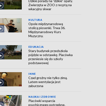
Dzikie porady na "dzikie" opały.
Zwierzęta w ZOO z recptą na
wkacyjny skwar
KULTURA
Opole międzynarodową
stolicą piosenki. Trwa 36.
Międzynarodowy Kurs
Muzyczny.
EDUKACJA
Stary budynek przedszkola
pójdzie w odstawkę. Placówka
przeniesie się do szkoły
podstawowej
INNE
Czad groźny nie tylko zimą.
Latem wentylacja jest
zaburzona
NAUKA I ZDROWIE
Placówki wsparcia
psychicznego potrzebne.