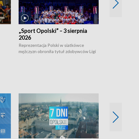
„Sport Opolski” – 3 sierpnia
„Sport Opolsk
2026
Reprezentacja P
mężczyzn w półfi
Reprezentacja Polski w siatkówce
meczu ćwierćfin
mężczyzn obroniła tytuł zdobywców Ligi
Biało-Czerwoni p
w
Narodów. W finale pokonali Amerykanów
Ningbo Ukraińcó
niejów
po tie-breaku. W meczu nie zabrakło
opolskich wątków.