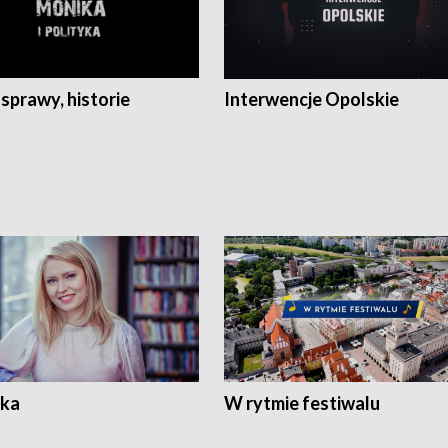
 sprawy, historie
Interwencje Opolskie
ka
W rytmie festiwalu