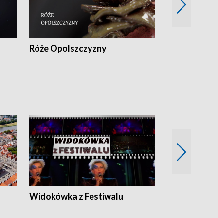
Róże Opolszczyzny
Czas report
Widokówka z Festiwalu
Strefa Kultu