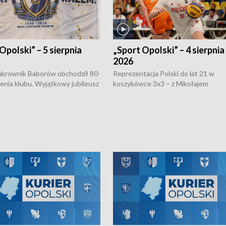
Opolski” – 5 sierpnia
„Sport Opolski” – 4 sierpnia
2026
rownik Baborów obchodził 80-
Reprezentacja Polski do lat 21 w
nienia klubu. Wyjątkowy jubileusz
koszykówce 3x3 – z Mikołajem
 na sportowo. W programie
Kowalczykiem z opolskiego AZS-u 
 turnieju eliminacyjnym
składzie - wygrała dwa z trzech tur
h Mistrzostw w siatkówce
w ramach Ligi Narodów. Rywalizacja
 amatorów w Opolu oraz o
odbyła się w węgierskim Szolnok.
lejarza Opole. Zapraszamy!