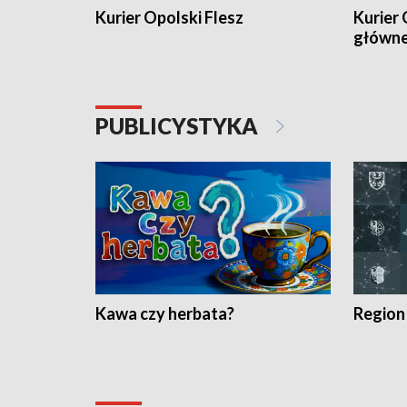
Kurier Opolski Flesz
Kurier 
główn
PUBLICYSTYKA
Kawa czy herbata?
Region