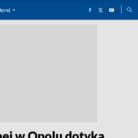
ęcej
nej w Opolu dotyka