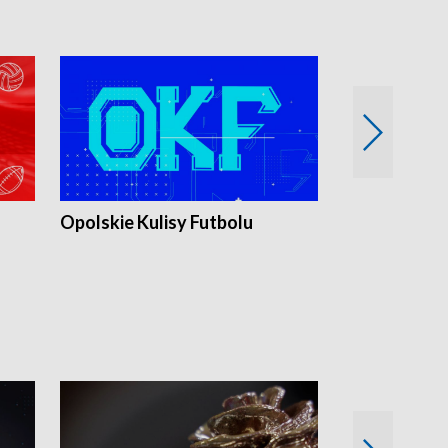
Opolskie Kulisy Futbolu
Złote chwile
sportu