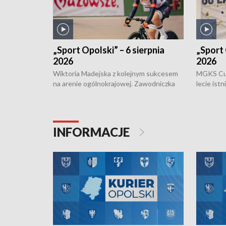
„Sport Opolski” – 6 sierpnia
„Sport 
2026
2026
Wiktoria Madejska z kolejnym sukcesem
MGKS Cuk
na arenie ogólnokrajowej. Zawodniczka
lecie ist
Klubu Kolarskiego Ziemia Brzeska
odbył się
została podwójna Mistrzynią Polski
również o
Juniorów Młodszych w kolarstwie
Otwartyc
torowym.
plażowej
INFORMACJE
meczu Ko