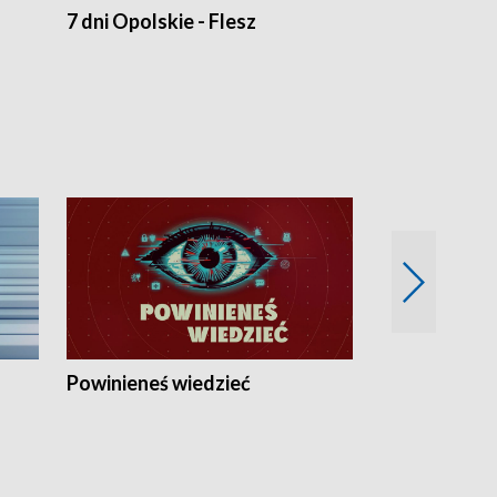
7 dni Opolskie - Flesz
Opolskie o 
Powinieneś wiedzieć
Kierunek Eu