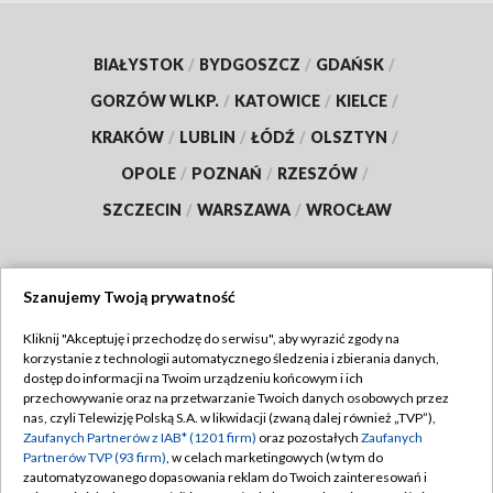
BIAŁYSTOK
/
BYDGOSZCZ
/
GDAŃSK
/
GORZÓW WLKP.
/
KATOWICE
/
KIELCE
/
KRAKÓW
/
LUBLIN
/
ŁÓDŹ
/
OLSZTYN
/
OPOLE
/
POZNAŃ
/
RZESZÓW
/
SZCZECIN
/
WARSZAWA
/
WROCŁAW
Szanujemy Twoją prywatność
Dołącz do nas:
Kliknij "Akceptuję i przechodzę do serwisu", aby wyrazić zgody na
korzystanie z technologii automatycznego śledzenia i zbierania danych,
TVP
dostęp do informacji na Twoim urządzeniu końcowym i ich
Abonament TVP
przechowywanie oraz na przetwarzanie Twoich danych osobowych przez
Regulamin TVP
nas, czyli Telewizję Polską S.A. w likwidacji (zwaną dalej również „TVP”),
Emisja w TVP
Zaufanych Partnerów z IAB* (1201 firm)
oraz pozostałych
Zaufanych
Polityka prywatności
Partnerów TVP (93 firm)
, w celach marketingowych (w tym do
Centrum informacji TVP
Moje zgody
zautomatyzowanego dopasowania reklam do Twoich zainteresowań i