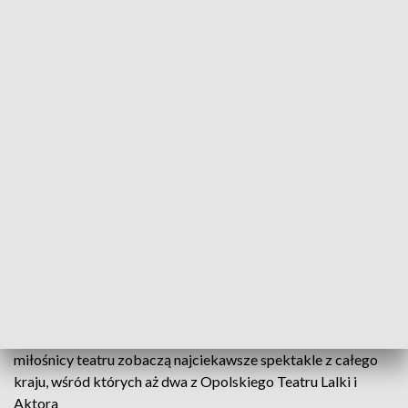
Święto teatrów lalek rozpoczęte. Opole przez tydzień będzie stolicą polskiego
lalkarstwa
Ten wyjątkowy w skali kraju festiwal organizowany jest w
Opolu od 1962 r. Ma ogromną tradycję i bogatą historię.
Rozpoczął się XXXII Ogólnopolski Festiwal Teatrów Lalek.
Opole przez najbliższy tydzień będzie stolicą lalkarstwa, a
miłośnicy teatru zobaczą najciekawsze spektakle z całego
kraju, wśród których aż dwa z Opolskiego Teatru Lalki i
Aktora