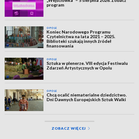
„Wejściówka” – 5 sierpnia 2026. Zobacz
program
OPOLE
Koniec Narodowego Programu
Czytelnictwa na lata 2021 – 2025.
Biblioteki szukają innych źródeł
finansowania
OPOLE
Sztuka w plenerze. VIII edycja Festiwalu
Zdarzeń Artystycznych w Opolu
OPOLE
Chcą ocalić niematerialne dziedzictwo.
Dni Dawnych Europejskich Sztuk Walki
ZOBACZ WIĘCEJ