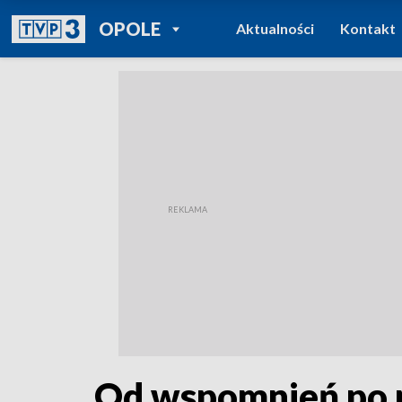
POWRÓT DO
OPOLE
Aktualności
Kontakt
TVP REGIONY
Od wspomnień po p