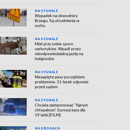
NA SYGNALE
Wypadek na obwodnicy
Brzegu. Są utrudnienia w
ruchu
NA SYGNALE
Miał przy sobie sporo
narkotyków. Wpadł przez
nieodpowiedzialną jazdę na
hulajnodze
NA SYGNALE
Niezapięte pasy początkiem
problemów. 51-latek odpowie
przed sądem
NA SYGNALE
Chciała zaimponować "fajnym
chłopakom”. Surowa kara dla
19-latki [FILM]
NA DROGACH