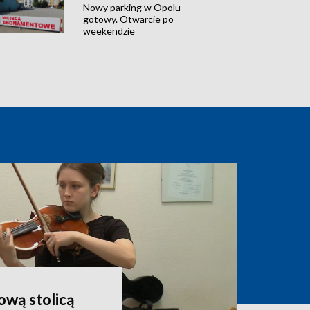
Nowy parking w Opolu
gotowy. Otwarcie po
weekendzie
wą stolicą