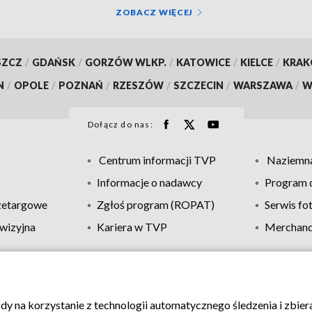
ZOBACZ WIĘCEJ
SZCZ
/
GDAŃSK
/
GORZÓW WLKP.
/
KATOWICE
/
KIELCE
/
KRA
N
/
OPOLE
/
POZNAŃ
/
RZESZÓW
/
SZCZECIN
/
WARSZAWA
/
W
Dołącz do nas:
Centrum informacji TVP
Naziemna
Informacje o nadawcy
Program d
zetargowe
Zgłoś program (ROPAT)
Serwis fo
wizyjna
Kariera w TVP
Merchandi
Polityka prywatności
Moje zgody
Pomoc
Biuro re
ody na korzystanie z technologii automatycznego śledzenia i zbie