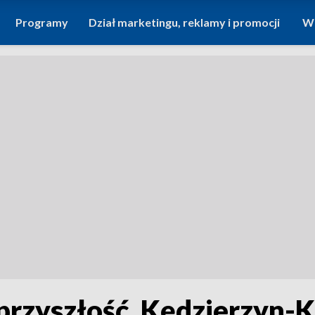
Programy
Dział marketingu, reklamy i promocji
Wi
rzyszłość. Kędzierzyn-K