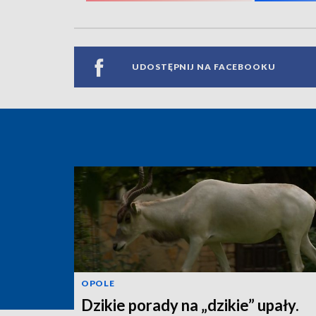
UDOSTĘPNIJ NA FACEBOOKU
OPOLE
Dzikie porady na „dzikie” upały.