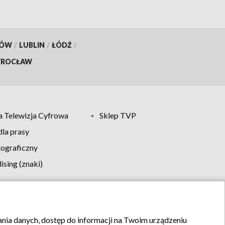
KÓW
/
LUBLIN
/
ŁÓDŹ
/
ROCŁAW
 Telewizja Cyfrowa
Sklep TVP
la prasy
tograficzny
sing (znaki)
klamy
Kontakt
rania danych, dostęp do informacji na Twoim urządzeniu