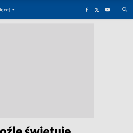
ęcej
oźle świętuje