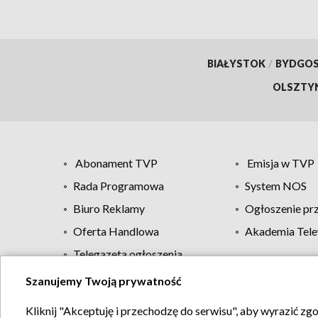
BIAŁYSTOK
/
BYDGO
OLSZTY
Abonament TVP
Emisja w TVP
Rada Programowa
System NOS
Biuro Reklamy
Ogłoszenie pr
Oferta Handlowa
Akademia Tele
Telegazeta ogłoszenia
Szanujemy Twoją prywatność
Regulamin TVP
Kliknij "Akceptuję i przechodzę do serwisu", aby wyrazić zg