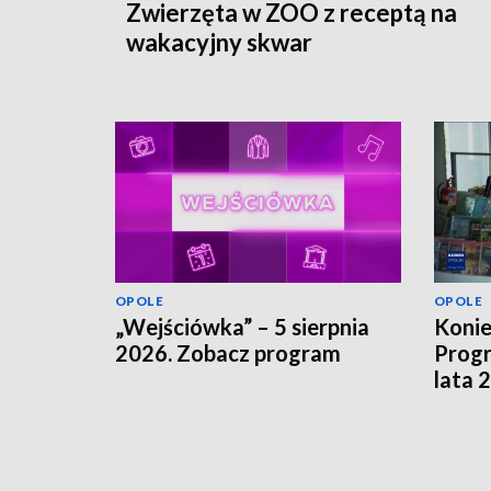
Zwierzęta w ZOO z receptą na
wakacyjny skwar
OPOLE
OPOLE
„Wejściówka” – 5 sierpnia
Koni
2026. Zobacz program
Progr
lata 
szuka
finan