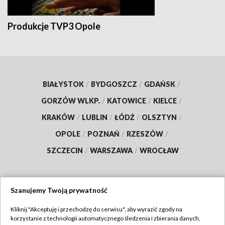
Produkcje TVP3 Opole
BIAŁYSTOK
/
BYDGOSZCZ
/
GDAŃSK
/
GORZÓW WLKP.
/
KATOWICE
/
KIELCE
/
KRAKÓW
/
LUBLIN
/
ŁÓDŹ
/
OLSZTYN
/
OPOLE
/
POZNAŃ
/
RZESZÓW
/
SZCZECIN
/
WARSZAWA
/
WROCŁAW
Szanujemy Twoją prywatność
Dołącz do nas:
Kliknij "Akceptuję i przechodzę do serwisu", aby wyrazić zgody na
korzystanie z technologii automatycznego śledzenia i zbierania danych,
TVP