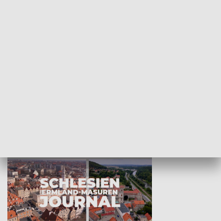
Wejściówka
Zakładka
MNIEJSZOŚCI