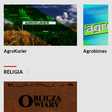
AgroKurier
Agrobiznes
RELIGIA