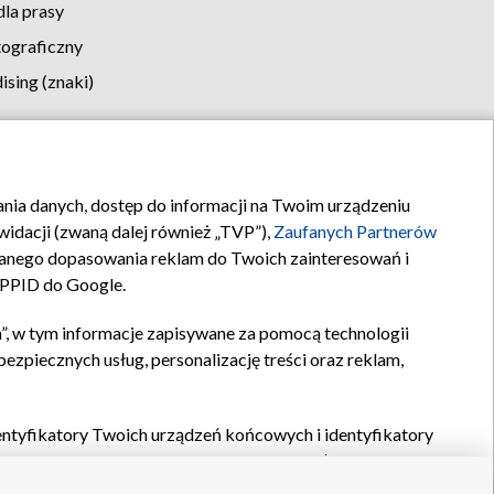
la prasy
tograficzny
sing (znaki)
klamy
Kontakt
rania danych, dostęp do informacji na Twoim urządzeniu
idacji (zwaną dalej również „TVP”),
Zaufanych Partnerów
anego dopasowania reklam do Twoich zainteresowań i
a PPID do Google.
”, w tym informacje zapisywane za pomocą technologii
zpiecznych usług, personalizację treści oraz reklam,
identyfikatory Twoich urządzeń końcowych i identyfikatory
P,
Zaufanych Partnerów z IAB
oraz pozostałych
Zaufanych
 wyboru podstawowych reklam, wyboru spersonalizowanych