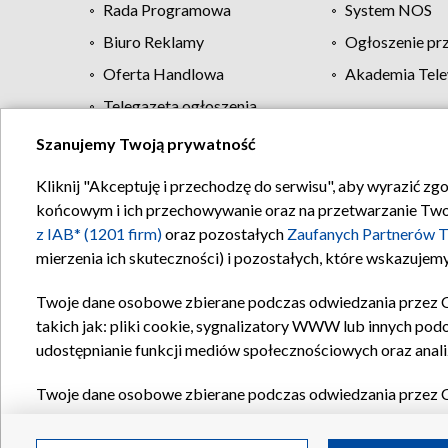
Rada Programowa
System NOS
Biuro Reklamy
Ogłoszenie pr
Oferta Handlowa
Akademia Tele
Telegazeta ogłoszenia
Szanujemy Twoją prywatność
Regulamin TVP
Kliknij "Akceptuję i przechodzę do serwisu", aby wyrazić zg
końcowym i ich przechowywanie oraz na przetwarzanie Twoich
z IAB* (1201 firm)
oraz pozostałych
Zaufanych Partnerów T
mierzenia ich skuteczności) i pozostałych, które wskazujemy
Twoje dane osobowe zbierane podczas odwiedzania przez 
takich jak: pliki cookie, sygnalizatory WWW lub innych pod
udostępnianie funkcji mediów społecznościowych oraz anali
Twoje dane osobowe zbierane podczas odwiedzania przez 
plików cookie, informacje o Twoich wyszukiwaniach w serwi
Partnerów TVP
dla realizacji następujących celów i funkc