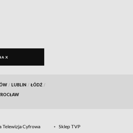
NA X
KÓW
/
LUBLIN
/
ŁÓDŹ
/
ROCŁAW
 Telewizja Cyfrowa
Sklep TVP