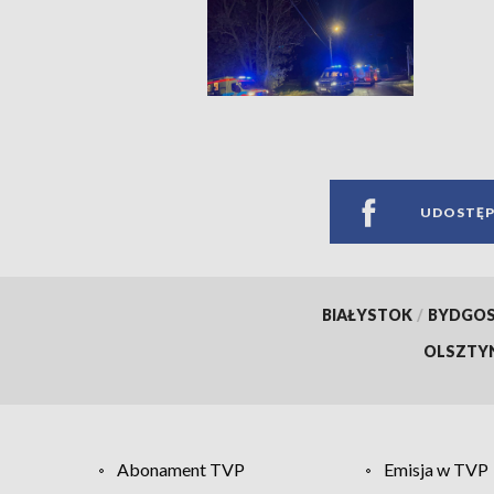
UDOSTĘP
BIAŁYSTOK
/
BYDGO
OLSZTY
Abonament TVP
Emisja w TVP