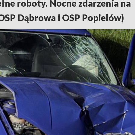
ełne roboty. Nocne zdarzenia na
. OSP Dąbrowa i OSP Popielów)