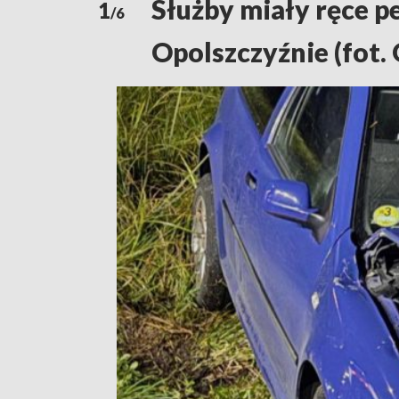
Służby miały ręce p
1
/6
Opolszczyźnie (fot