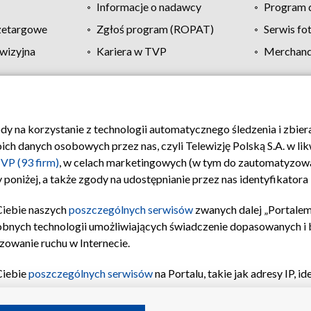
Informacje o nadawcy
Program d
zetargowe
Zgłoś program (ROPAT)
Serwis fo
wizyjna
Kariera w TVP
Merchandi
Polityka prywatności
Moje zgody
Pomoc
Biuro re
ody na korzystanie z technologii automatycznego śledzenia i zbie
 danych osobowych przez nas, czyli Telewizję Polską S.A. w likw
VP (93 firm)
, w celach marketingowych (w tym do zautomatyzow
 poniżej, a także zgody na udostępnianie przez nas identyfikator
Ciebie naszych
poszczególnych serwisów
zwanych dalej „Portalem
obnych technologii umożliwiających świadczenie dopasowanych i be
zowanie ruchu w Internecie.
Ciebie
poszczególnych serwisów
na Portalu, takie jak adresy IP, 
sach Portalu czy historia odwiedzin będą przetwarzane przez TV
ji: przechowywania informacji na urządzeniu lub dostęp do nich,
©2026 Telewizja Polska S.A. w likwidacji