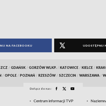
NIJ NA FACEBOOKU
UDOSTĘPNIJ 
SZCZ
/
GDAŃSK
/
GORZÓW WLKP.
/
KATOWICE
/
KIELCE
/
KRA
N
/
OPOLE
/
POZNAŃ
/
RZESZÓW
/
SZCZECIN
/
WARSZAWA
/
W
Dołącz do nas:
Centrum informacji TVP
Naziemna