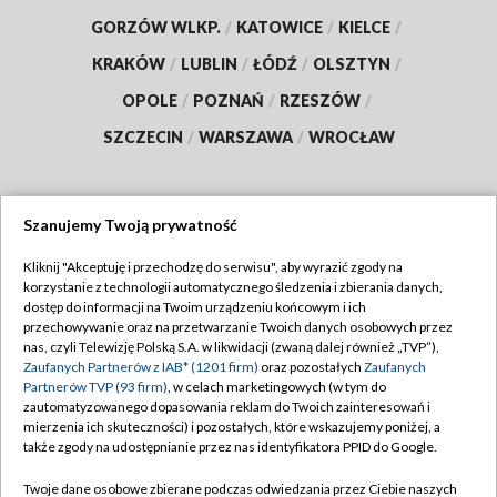
GORZÓW WLKP.
/
KATOWICE
/
KIELCE
/
KRAKÓW
/
LUBLIN
/
ŁÓDŹ
/
OLSZTYN
/
OPOLE
/
POZNAŃ
/
RZESZÓW
/
SZCZECIN
/
WARSZAWA
/
WROCŁAW
Szanujemy Twoją prywatność
Dołącz do nas:
Kliknij "Akceptuję i przechodzę do serwisu", aby wyrazić zgody na
korzystanie z technologii automatycznego śledzenia i zbierania danych,
TVP
dostęp do informacji na Twoim urządzeniu końcowym i ich
Abonament TVP
przechowywanie oraz na przetwarzanie Twoich danych osobowych przez
Regulamin TVP
nas, czyli Telewizję Polską S.A. w likwidacji (zwaną dalej również „TVP”),
Emisja w TVP
Zaufanych Partnerów z IAB* (1201 firm)
oraz pozostałych
Zaufanych
Polityka prywatności
Partnerów TVP (93 firm)
, w celach marketingowych (w tym do
Centrum informacji TVP
Moje zgody
zautomatyzowanego dopasowania reklam do Twoich zainteresowań i
mierzenia ich skuteczności) i pozostałych, które wskazujemy poniżej, a
Naziemna Telewizja Cyfrowa
Pomoc
także zgody na udostępnianie przez nas identyfikatora PPID do Google.
Sklep TVP
Biuro reklamy
Twoje dane osobowe zbierane podczas odwiedzania przez Ciebie naszych