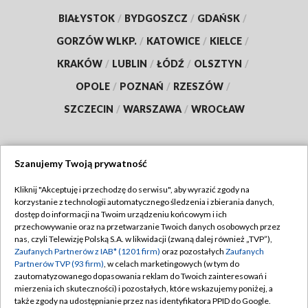
BIAŁYSTOK
/
BYDGOSZCZ
/
GDAŃSK
/
GORZÓW WLKP.
/
KATOWICE
/
KIELCE
/
KRAKÓW
/
LUBLIN
/
ŁÓDŹ
/
OLSZTYN
/
OPOLE
/
POZNAŃ
/
RZESZÓW
/
SZCZECIN
/
WARSZAWA
/
WROCŁAW
Szanujemy Twoją prywatność
Dołącz do nas:
Kliknij "Akceptuję i przechodzę do serwisu", aby wyrazić zgody na
korzystanie z technologii automatycznego śledzenia i zbierania danych,
TVP
dostęp do informacji na Twoim urządzeniu końcowym i ich
Abonament TVP
przechowywanie oraz na przetwarzanie Twoich danych osobowych przez
Regulamin TVP
nas, czyli Telewizję Polską S.A. w likwidacji (zwaną dalej również „TVP”),
Emisja w TVP
Zaufanych Partnerów z IAB* (1201 firm)
oraz pozostałych
Zaufanych
Polityka prywatności
Partnerów TVP (93 firm)
, w celach marketingowych (w tym do
Centrum informacji TVP
Moje zgody
zautomatyzowanego dopasowania reklam do Twoich zainteresowań i
mierzenia ich skuteczności) i pozostałych, które wskazujemy poniżej, a
Naziemna Telewizja Cyfrowa
Pomoc
także zgody na udostępnianie przez nas identyfikatora PPID do Google.