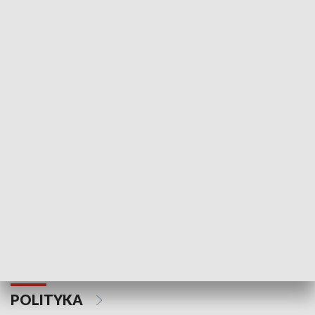
Wejściówka
Zakładka
MNIEJSZOŚCI
Schlesien Journal
POLITYKA