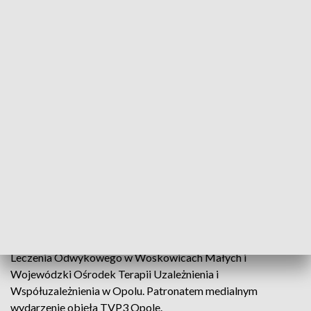
Młodzież potrzebuje zdrowych dorosłych. Konferencja o zdrowiu
psychicznym i formach wsparcia
„Czego potrzebuje młodzież? Młodzież potrzebuje
zdrowych dorosłych!” na ten temat debatowali specjaliści
podczas konferencji zorganizowanej przez Ośrodek
Leczenia Odwykowego w Woskowicach Małych i
Wojewódzki Ośrodek Terapii Uzależnienia i
Współuzależnienia w Opolu. Patronatem medialnym
wydarzenie objęła TVP3 Opole.