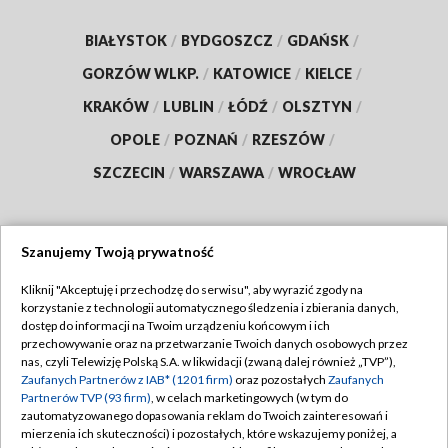
BIAŁYSTOK
/
BYDGOSZCZ
/
GDAŃSK
/
GORZÓW WLKP.
/
KATOWICE
/
KIELCE
/
KRAKÓW
/
LUBLIN
/
ŁÓDŹ
/
OLSZTYN
/
OPOLE
/
POZNAŃ
/
RZESZÓW
/
SZCZECIN
/
WARSZAWA
/
WROCŁAW
Szanujemy Twoją prywatność
Dołącz do nas:
Kliknij "Akceptuję i przechodzę do serwisu", aby wyrazić zgody na
korzystanie z technologii automatycznego śledzenia i zbierania danych,
TVP
dostęp do informacji na Twoim urządzeniu końcowym i ich
Abonament TVP
przechowywanie oraz na przetwarzanie Twoich danych osobowych przez
Regulamin TVP
nas, czyli Telewizję Polską S.A. w likwidacji (zwaną dalej również „TVP”),
Emisja w TVP
Zaufanych Partnerów z IAB* (1201 firm)
oraz pozostałych
Zaufanych
Polityka prywatności
Partnerów TVP (93 firm)
, w celach marketingowych (w tym do
Centrum informacji TVP
Moje zgody
zautomatyzowanego dopasowania reklam do Twoich zainteresowań i
mierzenia ich skuteczności) i pozostałych, które wskazujemy poniżej, a
Naziemna Telewizja Cyfrowa
Pomoc