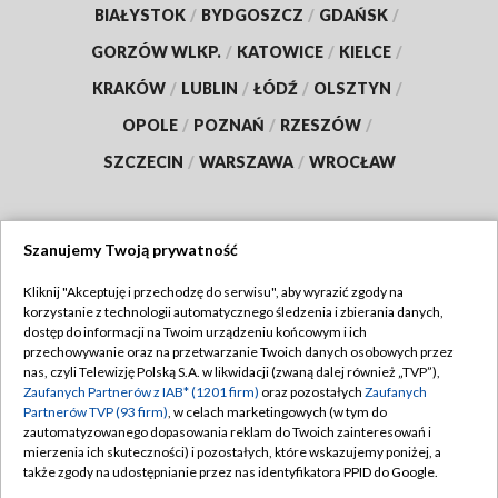
BIAŁYSTOK
/
BYDGOSZCZ
/
GDAŃSK
/
GORZÓW WLKP.
/
KATOWICE
/
KIELCE
/
KRAKÓW
/
LUBLIN
/
ŁÓDŹ
/
OLSZTYN
/
OPOLE
/
POZNAŃ
/
RZESZÓW
/
SZCZECIN
/
WARSZAWA
/
WROCŁAW
Szanujemy Twoją prywatność
Dołącz do nas:
Kliknij "Akceptuję i przechodzę do serwisu", aby wyrazić zgody na
korzystanie z technologii automatycznego śledzenia i zbierania danych,
TVP
dostęp do informacji na Twoim urządzeniu końcowym i ich
Abonament TVP
przechowywanie oraz na przetwarzanie Twoich danych osobowych przez
Regulamin TVP
nas, czyli Telewizję Polską S.A. w likwidacji (zwaną dalej również „TVP”),
Emisja w TVP
Zaufanych Partnerów z IAB* (1201 firm)
oraz pozostałych
Zaufanych
Polityka prywatności
Partnerów TVP (93 firm)
, w celach marketingowych (w tym do
Centrum informacji TVP
Moje zgody
zautomatyzowanego dopasowania reklam do Twoich zainteresowań i
mierzenia ich skuteczności) i pozostałych, które wskazujemy poniżej, a
Naziemna Telewizja Cyfrowa
Pomoc
także zgody na udostępnianie przez nas identyfikatora PPID do Google.
Sklep TVP