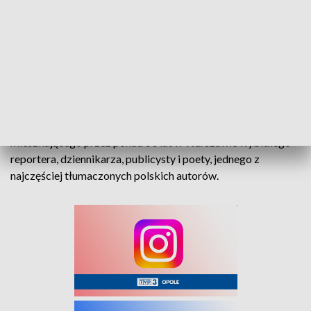
Przypomniano, że ustanowiona 14 stycznia 2010 r. przez
Radę m.st. Warszawy Nagroda im. Ryszarda Kapuścińskiego
służy wyróżnieniu najwartościowszych książek reporterskich,
które podejmują ważne problemy współczesności, zmuszają
do refleksji, pogłębiają wiedzę o świecie innych kultur.
Jak wyjaśniono, celem nagrody jest też uhonorowanie
mieszkającego przez ponad 60 lat w Warszawie wybitnego
reportera, dziennikarza, publicysty i poety, jednego z
najczęściej tłumaczonych polskich autorów.