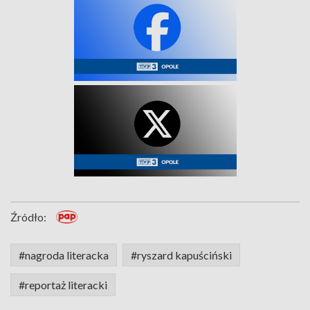
Źródło:
#nagroda literacka
#ryszard kapuściński
#reportaż literacki