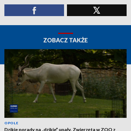
ZOBACZ TAKŻE
OPOLE
Dzikie porady na „dzikie” upały. Zwierzęta w ZOO z