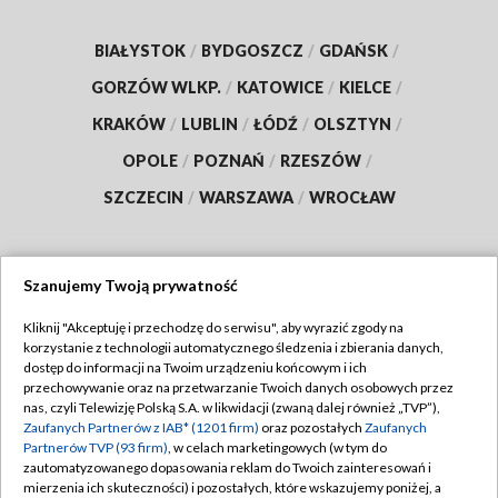
BIAŁYSTOK
/
BYDGOSZCZ
/
GDAŃSK
/
GORZÓW WLKP.
/
KATOWICE
/
KIELCE
/
KRAKÓW
/
LUBLIN
/
ŁÓDŹ
/
OLSZTYN
/
OPOLE
/
POZNAŃ
/
RZESZÓW
/
SZCZECIN
/
WARSZAWA
/
WROCŁAW
Szanujemy Twoją prywatność
Dołącz do nas:
Kliknij "Akceptuję i przechodzę do serwisu", aby wyrazić zgody na
korzystanie z technologii automatycznego śledzenia i zbierania danych,
TVP
dostęp do informacji na Twoim urządzeniu końcowym i ich
Abonament TVP
przechowywanie oraz na przetwarzanie Twoich danych osobowych przez
Regulamin TVP
nas, czyli Telewizję Polską S.A. w likwidacji (zwaną dalej również „TVP”),
Emisja w TVP
Zaufanych Partnerów z IAB* (1201 firm)
oraz pozostałych
Zaufanych
Polityka prywatności
Partnerów TVP (93 firm)
, w celach marketingowych (w tym do
Centrum informacji TVP
Moje zgody
zautomatyzowanego dopasowania reklam do Twoich zainteresowań i
mierzenia ich skuteczności) i pozostałych, które wskazujemy poniżej, a
Naziemna Telewizja Cyfrowa