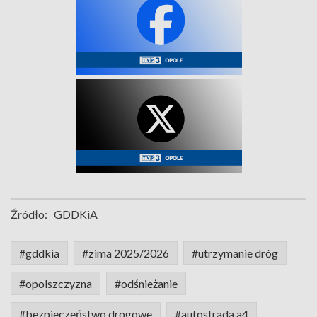
Źródło:
GDDKiA
#gddkia
#zima 2025/2026
#utrzymanie dróg
#opolszczyzna
#odśnieżanie
#bezpieczeństwo drogowe
#autostrada a4