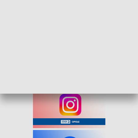
województwie opolskim będą utrzymywane w trzech
standardach. Łącznie będzie to 744 km dróg z czego 88km
utrzymana będzie na najwyższym poziomie, a kolejne 580 km
w II standardzie bezpieczeństwa.
GDDKiA monitoruje stan dróg całodobowo przez 7 dni w
tygodniu. Informacje o warunkach drogowych dostępne są
pod numerem 19 111 oraz na stronie dyrekcji. Na opolskim
odcinku autostrady A4 kierowcy mogą korzystać z ośmiu
Miejsc Obsługi Podróżnych, wyposażonych m.in. w rampy do
odśnieżania ciężarówek.